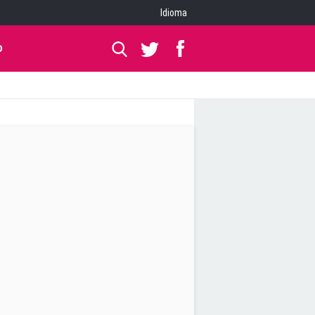
Idioma
O