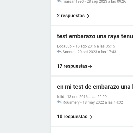
marsan1990
-
28 sep 2023 a las 09:26
2 respuestas
test embarazo una raya tenu
LocaLupi
-
16 ago 2016 a las 05:15
Sandra
-
20 oct 2023 a las 17:43
17 respuestas
en mi test de embarazo una l
telid
-
13 ene 2016 a las 22:20
Rousmery
-
18 may 2022 a las 14:02
10 respuestas