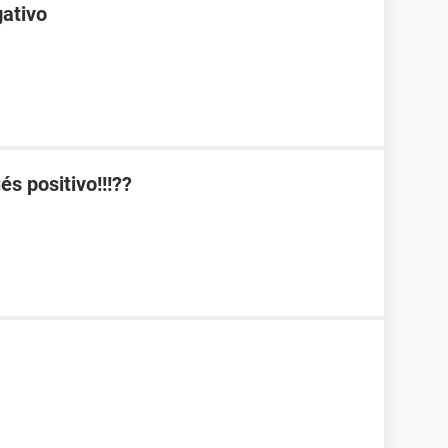
gativo
s positivo!!!??