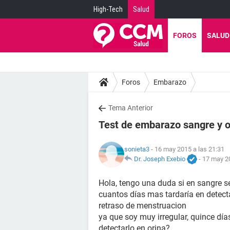
High-Tech
Salud
FOROS
SALUD
Foros
Embarazo
Tema Anterior
Test de embarazo sangre y o
sonieta3
- 16 may 2015 a las 21:31
Dr. Joseph Exebio
-
17 may 20
Hola, tengo una duda si en sangre se
cuantos días mas tardaría en detect
retraso de menstruacion
ya que soy muy irregular, quince día
detectarlo en orina?