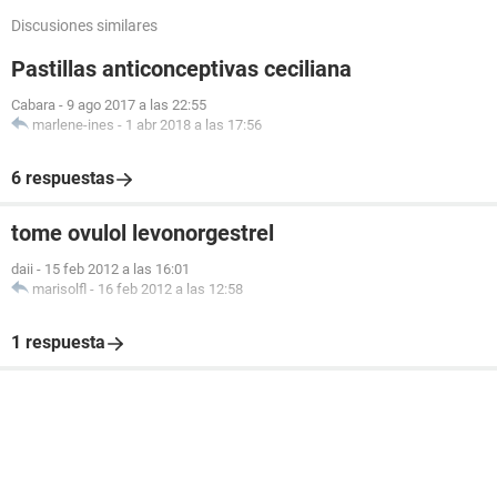
Discusiones similares
Pastillas anticonceptivas ceciliana
Cabara
-
9 ago 2017 a las 22:55
marlene-ines
-
1 abr 2018 a las 17:56
6 respuestas
tome ovulol levonorgestrel
daii
-
15 feb 2012 a las 16:01
marisolfl
-
16 feb 2012 a las 12:58
1 respuesta