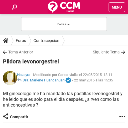
MENU
INICIO
FOROS
Foros
Contracepción
SALUD
Tema Anterior
Siguiente Tema
Píldora levonorgestrel
FAMILIA
Nazayra
- Modificado por Carlos-vialfa el 22/05/2015, 18:11
NUTRICIÓN
Dra. Marlene Huancahuari
-
22 may 2015 a las 15:35
MI ginecologo me ha mandado las pastillas levonogestrel y
BIENESTAR
he leido que es solo para el dia después, ¿sirven como las
anticonceptivas ?
SEXUALIDAD
Compartir
GLOSARIO