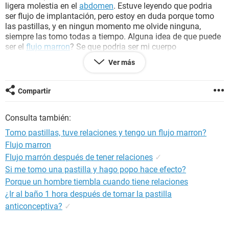
ligera molestia en el
abdomen
. Estuve leyendo que podria
ser flujo de implantación, pero estoy en duda porque tomo
las pastillas, y en ningun momento me olvide ninguna,
siempre las tomo todas a tiempo. Alguna idea de que puede
ser el
flujo marron
? Se que podria ser mi cuerpo
adaptandose pero como las tomo hace bastante creeria que
Ver más
mi cuerpo se adapto, pero no estoy segura. Hay riesgos de
que esté embarazada?? :S
Compartir
Consulta también:
Tomo pastillas, tuve relaciones y tengo un flujo marron?
Flujo marron
Flujo marrón después de tener relaciones
✓
Si me tomo una pastilla y hago popo hace efecto?
Porque un hombre tiembla cuando tiene relaciones
¿Ir al baño 1 hora después de tomar la pastilla
anticonceptiva?
✓