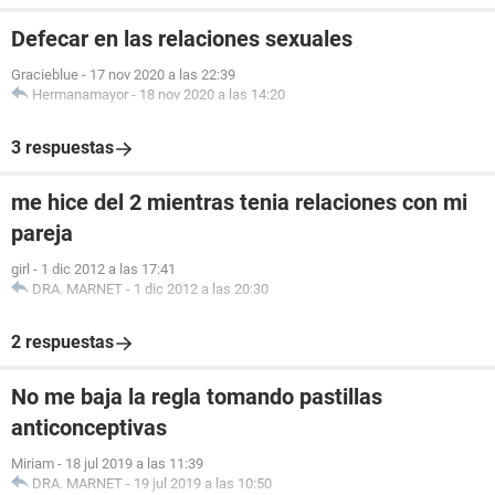
Defecar en las relaciones sexuales
Gracieblue
-
17 nov 2020 a las 22:39
Hermanamayor
-
18 nov 2020 a las 14:20
3 respuestas
me hice del 2 mientras tenia relaciones con mi
pareja
girl
-
1 dic 2012 a las 17:41
DRA. MARNET
-
1 dic 2012 a las 20:30
2 respuestas
No me baja la regla tomando pastillas
anticonceptivas
Miriam
-
18 jul 2019 a las 11:39
DRA. MARNET
-
19 jul 2019 a las 10:50