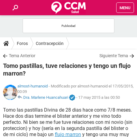
MENU
INICIO
FOROS
Foros
Contracepción
SALUD
Tema Anterior
Siguiente Tema
Tomo pastillas, tuve relaciones y tengo un flujo
FAMILIA
marron?
NUTRICIÓN
almost-humanoid
- Modificado por almost-humanoid el 17/05/2015,
00:09
Dra. Marlene Huancahuari
-
17 may 2015 a las 00:50
BIENESTAR
Tomo las pastillas Divina de 28 dias hace como 7/8 meses.
Hace dos dias termine el blister anterior y me vino todo
SEXUALIDAD
perfecto. Ni bien se me fue tuve relaciones con mi novio (sin
proteccion) y hoy (sería en la segunda pastilla del blister o
GLOSARIO
de mi ciclo) me bajo un
flujo marron
y tengo una muy muy