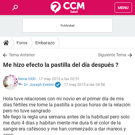
MENU
INICIO
FOROS
Foros
Embarazo
SALUD
Tema Anterior
Siguiente Tema
Me hizo efecto la pastilla del día después ?
FAMILIA
Nena1000
- 17 may 2015 a las 02:51
NUTRICIÓN
Dr. Joseph Exebio
-
17 may 2015 a las 04:58
Hola tuve relaciones con mi novio en el primer día de mis
BIENESTAR
días fértiles me tome la pastilla a pocas horas de la relación
pero no tuve sangrado
SEXUALIDAD
Me llego la regla una semana antes de la habitual pero solo
me duro 4 días y habitan mente me dura 6 el color de la
sangre era cafésoso y me han comenzado a dar mareos y
GLOSARIO
asco