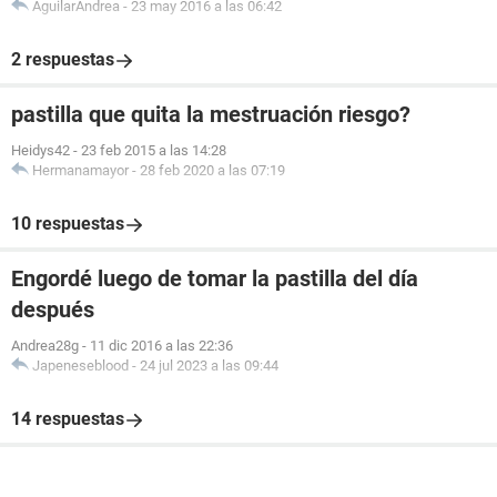
AguilarAndrea
-
23 may 2016 a las 06:42
2 respuestas
pastilla que quita la mestruación riesgo?
Heidys42
-
23 feb 2015 a las 14:28
Hermanamayor
-
28 feb 2020 a las 07:19
10 respuestas
Engordé luego de tomar la pastilla del día
después
Andrea28g
-
11 dic 2016 a las 22:36
Japeneseblood
-
24 jul 2023 a las 09:44
14 respuestas