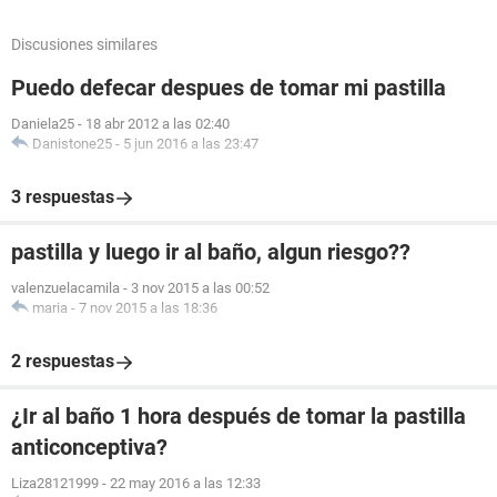
Discusiones similares
Puedo defecar despues de tomar mi pastilla
Daniela25
-
18 abr 2012 a las 02:40
Danistone25
-
5 jun 2016 a las 23:47
3 respuestas
pastilla y luego ir al baño, algun riesgo??
valenzuelacamila
-
3 nov 2015 a las 00:52
maria
-
7 nov 2015 a las 18:36
2 respuestas
¿Ir al baño 1 hora después de tomar la pastilla
anticonceptiva?
Liza28121999
-
22 may 2016 a las 12:33