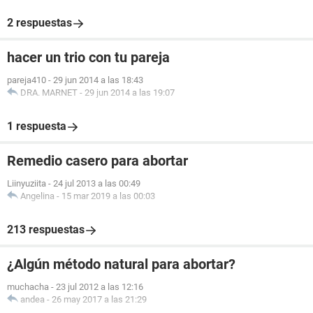
2 respuestas
hacer un trio con tu pareja
pareja410
-
29 jun 2014 a las 18:43
DRA. MARNET
-
29 jun 2014 a las 19:07
1 respuesta
Remedio casero para abortar
Liinyuziita
-
24 jul 2013 a las 00:49
Angelina
-
15 mar 2019 a las 00:03
213 respuestas
¿Algún método natural para abortar?
muchacha
-
23 jul 2012 a las 12:16
andea
-
26 may 2017 a las 21:29