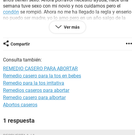
semana tuve sexo con mi novio y nos cuidamos pero el
condón
se rompió. Ahora no me ha llegado la regla y enserio
no puedo ser madre, yo lo amo pero en un año salgo de la
escuela además las parejas jóvenes nunca duran y no creo
Ver más
que sea buen ambiente tener padres separados antes de
nacer. Uds que tanto defienden a los
bebes
piensen en eso y
AYÚDENME PORFAVOR
Compartir
Consulta también:
REMEDIO CASERO PARA ABORTAR
Remedio casero para la tos en bebes
Remedio para la tos irritativa
Remedios caseros para abortar
Remedio casero para albortar
Abortos caseros
1 respuesta