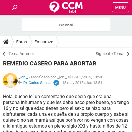
MENU
INICIO
FOROS
Foros
Embarazo
SALUD
Tema Anterior
Siguiente Tema
REMEDIO CASERO PARA ABORTAR
FAMILIA
._jcn._
- Modificado por ._jcn._ el 17/05/2015, 13:59
NUTRICIÓN
Dr. Carlos Salinas
-
18 may 2015 a las 13:51
Hola, bueno leí un comentario que decía que era una
BIENESTAR
persona inhumana y que les daba asco pero bueno, yo tengo
16 y no sé que edad tienen pero el sexo se hizo para
SEXUALIDAD
disfrutarse, cada una es dueña de su propio cuerpo y sabe si
quiere o no ser mamá así que porfavor no vengan con cosas
a la antigua estamos en pleno siglo XXI y hasta niños de 12
GLOSARIO
años tienen sexo. Ahora porfavor necesito ayuda, hace una