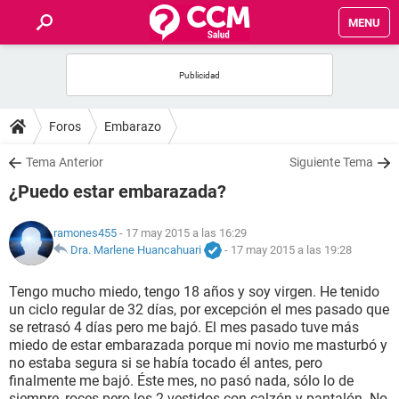
MENU
INICIO
FOROS
Foros
Embarazo
SALUD
Tema Anterior
Siguiente Tema
¿Puedo estar embarazada?
FAMILIA
ramones455
- 17 may 2015 a las 16:29
NUTRICIÓN
Dra. Marlene Huancahuari
-
17 may 2015 a las 19:28
Tengo mucho miedo, tengo 18 años y soy virgen. He tenido
BIENESTAR
un ciclo regular de 32 días, por excepción el mes pasado que
se retrasó 4 días pero me bajó. El mes pasado tuve más
SEXUALIDAD
miedo de estar embarazada porque mi novio me masturbó y
no estaba segura si se había tocado él antes, pero
finalmente me bajó. Éste mes, no pasó nada, sólo lo de
GLOSARIO
siempre, roces pero los 2 vestidos con calzón y pantalón. No