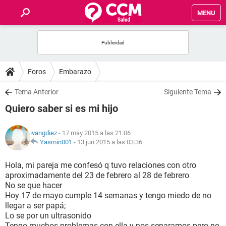
MENU
INICIO
FOROS
Foros
Embarazo
SALUD
Tema Anterior
Siguiente Tema
Quiero saber si es mi hijo
FAMILIA
ivangdiez
- 17 may 2015 a las 21:06
NUTRICIÓN
Yasmin001
-
13 jun 2015 a las 03:36
Hola, mi pareja me confesó q tuvo relaciones con otro
BIENESTAR
aproximadamente del 23 de febrero al 28 de febrero
No se que hacer
SEXUALIDAD
Hoy 17 de mayo cumple 14 semanas y tengo miedo de no
llegar a ser papá;
Lo se por un ultrasonido
GLOSARIO
Tengo muchos problemas con ella y nos separamos pero no