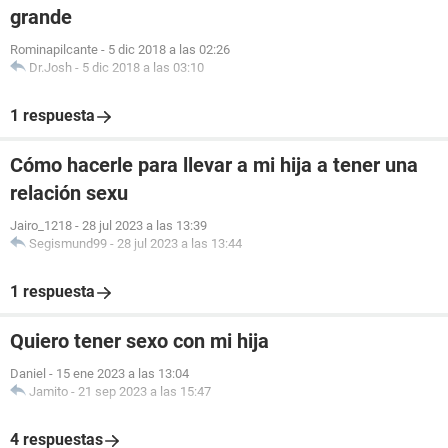
grande
Rominapilcante
-
5 dic 2018 a las 02:26
Dr.Josh
-
5 dic 2018 a las 03:10
1 respuesta
Cómo hacerle para llevar a mi hija a tener una
relación sexu
Jairo_1218
-
28 jul 2023 a las 13:39
Segismund99
-
28 jul 2023 a las 13:44
1 respuesta
Quiero tener sexo con mi hija
Daniel
-
15 ene 2023 a las 13:04
Jamito
-
21 sep 2023 a las 15:47
4 respuestas