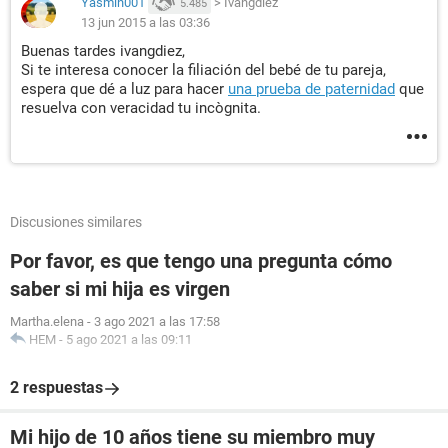
Yasmin001
>
Ivangdiez
5.485
13 jun 2015 a las 03:36
Buenas tardes ivangdiez,
Si te interesa conocer la filiación del bebé de tu pareja,
espera que dé a luz para hacer
una prueba de paternidad
que
resuelva con veracidad tu incògnita.
Discusiones similares
Por favor, es que tengo una pregunta cómo
saber si mi hija es virgen
Martha.elena
-
3 ago 2021 a las 17:58
HEM
-
5 ago 2021 a las 09:11
2 respuestas
Mi hijo de 10 años tiene su miembro muy