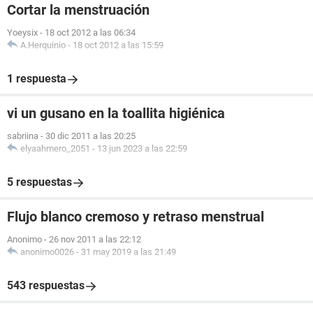
Cortar la menstruación
Yoeysix
-
18 oct 2012 a las 06:34
A.Herquinio
-
18 oct 2012 a las 15:59
1 respuesta
vi un gusano en la toallita higiénica
sabriina
-
30 dic 2011 a las 20:25
elyaahmero_2051
-
13 jun 2023 a las 22:59
5 respuestas
Flujo blanco cremoso y retraso menstrual
Anonimo
-
26 nov 2011 a las 22:12
anonimo0026
-
31 may 2019 a las 21:49
543 respuestas