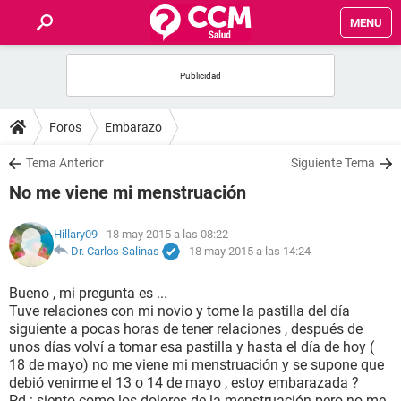
MENU
INICIO
FOROS
Foros
Embarazo
SALUD
Tema Anterior
Siguiente Tema
No me viene mi menstruación
FAMILIA
Hillary09
- 18 may 2015 a las 08:22
NUTRICIÓN
Dr. Carlos Salinas
-
18 may 2015 a las 14:24
Bueno , mi pregunta es ...
BIENESTAR
Tuve relaciones con mi novio y tome la pastilla del día
siguiente a pocas horas de tener relaciones , después de
SEXUALIDAD
unos días volví a tomar esa pastilla y hasta el día de hoy (
18 de mayo) no me viene mi menstruación y se supone que
debió venirme el 13 o 14 de mayo , estoy embarazada ?
GLOSARIO
Pd : siento como los dolores de la menstruación pero no me