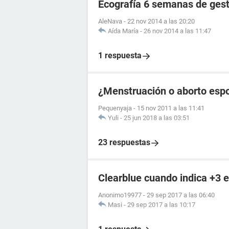
Ecografía 6 semanas de ges
AleNava
-
22 nov 2014 a las 20:20
Aída María
-
26 nov 2014 a las 11:47
1 respuesta
¿Menstruación o aborto esp
Pequenyaja
-
15 nov 2011 a las 11:41
Yuli
-
25 jun 2018 a las 03:51
23 respuestas
Clearblue cuando indica +3 
Anonimo19977
-
29 sep 2017 a las 06:40
Masi
-
29 sep 2017 a las 10:17