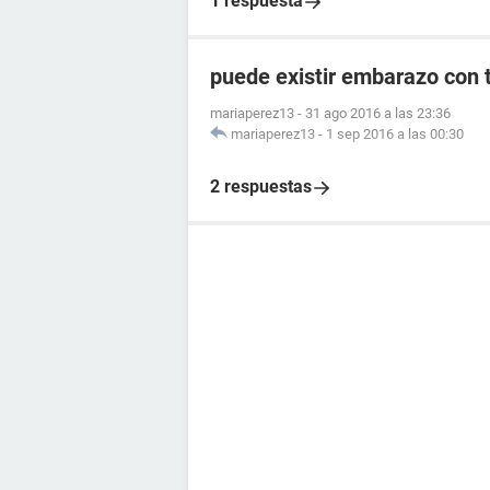
1 respuesta
puede existir embarazo con 
mariaperez13
-
31 ago 2016 a las 23:36
mariaperez13
-
1 sep 2016 a las 00:30
2 respuestas