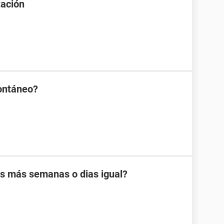
tación
ontáneo?
es más semanas o dias igual?