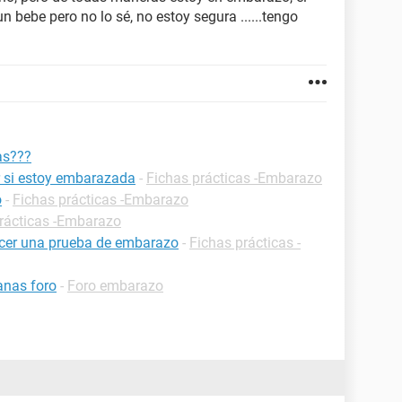
bebe pero no lo sé, no estoy segura ......tengo
as???
 si estoy embarazada
-
Fichas prácticas -Embarazo
o
-
Fichas prácticas -Embarazo
rácticas -Embarazo
cer una prueba de embarazo
-
Fichas prácticas -
anas foro
-
Foro embarazo