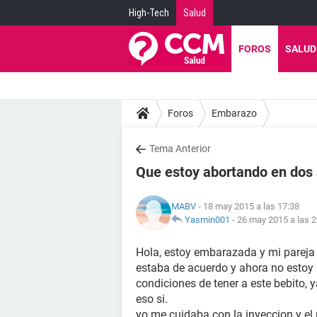
High-Tech
Salud
FOROS
SALUD
Foros
Embarazo
Tema Anterior
Que estoy abortando en do
MABV
- 18 may 2015 a las 17:38
Yasmin001
-
26 may 2015 a las 2
Hola, estoy embarazada y mi pareja 
estaba de acuerdo y ahora no estoy s
condiciones de tener a este bebito,
eso si.
yo me cuidaba con la inyeccion y el