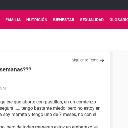
FAMILIA
NUTRICIÓN
BIENESTAR
SEXUALIDAD
GLOSARI
Siguiente Tema
s semanas???
3:01
quiere que aborte con pastillas, en un comienzo
egura ..... tengo bastante miedo, pero no estoy en
 ya soy mamita y tengo uno de 7 meses, no con el
 no, pero de todas maneras estoy en embarazo, el