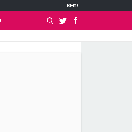
Idioma
O