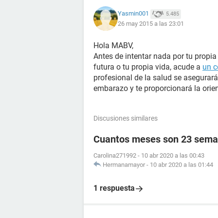
Yasmin001
5.485
26 may 2015 a las 23:01
Hola MABV,
Antes de intentar nada por tu propia
futura o tu propia vida, acude a
un c
profesional de la salud se asegurará
embarazo y te proporcionará la orie
Discusiones similares
Cuantos meses son 23 sema
Carolina271992
-
10 abr 2020 a las 00:43
Hermanamayor
-
10 abr 2020 a las 01:44
1 respuesta