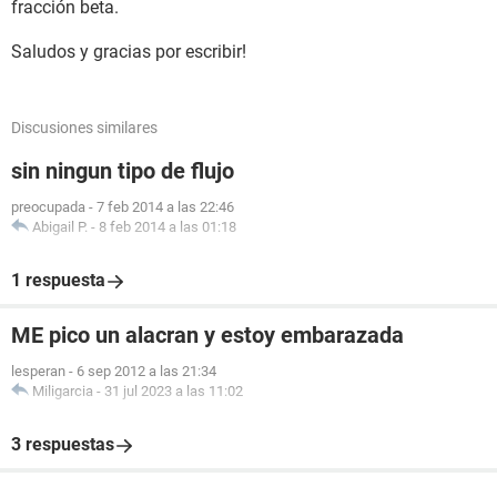
fracción beta.
Saludos y gracias por escribir!
Discusiones similares
sin ningun tipo de flujo
preocupada
-
7 feb 2014 a las 22:46
Abigail P.
-
8 feb 2014 a las 01:18
1 respuesta
ME pico un alacran y estoy embarazada
lesperan
-
6 sep 2012 a las 21:34
Miligarcia
-
31 jul 2023 a las 11:02
3 respuestas