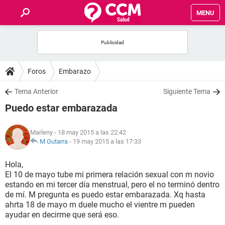
MENU
INICIO
FOROS
Foros
Embarazo
SALUD
Tema Anterior
Siguiente Tema
Puedo estar embarazada
FAMILIA
Marleny
- 18 may 2015 a las 22:42
NUTRICIÓN
M Gutarra
-
19 may 2015 a las 17:33
Hola,
BIENESTAR
El 10 de mayo tube mi primera relación sexual con m novio
estando en mi tercer día menstrual, pero el no terminó dentro
SEXUALIDAD
de mí. M pregunta es puedo estar embarazada. Xq hasta
ahrta 18 de mayo m duele mucho el vientre m pueden
ayudar en decirme que será eso.
GLOSARIO