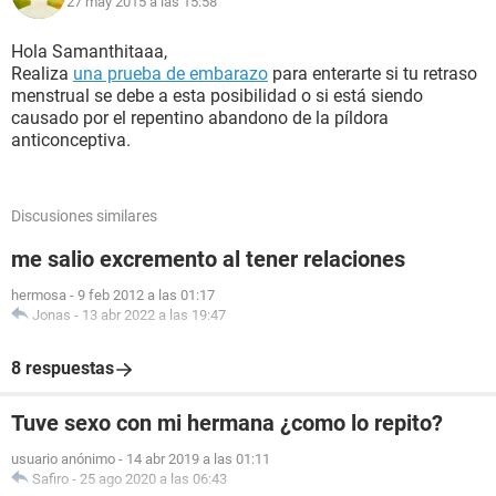
27 may 2015 a las 15:58
Hola Samanthitaaa,
Realiza
una prueba de embarazo
para enterarte si tu retraso
menstrual se debe a esta posibilidad o si está siendo
causado por el repentino abandono de la píldora
anticonceptiva.
Discusiones similares
me salio excremento al tener relaciones
hermosa
-
9 feb 2012 a las 01:17
Jonas
-
13 abr 2022 a las 19:47
8 respuestas
Tuve sexo con mi hermana ¿como lo repito?
usuario anónimo
-
14 abr 2019 a las 01:11
Safiro
-
25 ago 2020 a las 06:43