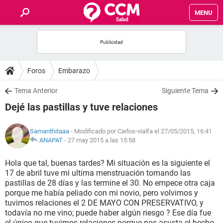
MENU
INICIO
FOROS
Foros
Embarazo
SALUD
Tema Anterior
Siguiente Tema
Dejé las pastillas y tuve relaciones
FAMILIA
Samanthitaaa
- Modificado por Carlos-vialfa el 27/05/2015, 16:41
NUTRICIÓN
ANAPAT
-
27 may 2015 a las 15:58
Hola que tal, buenas tardes? Mi situación es la siguiente el
BIENESTAR
17 de abril tuve mi ultima menstruación tomando las
pastillas de 28 días y las termine el 30. No empece otra caja
SEXUALIDAD
porque me había peliado con mi novio, pero volvimos y
tuvimos relaciones el 2 DE MAYO CON PRESERVATIVO, y
todavía no me vino; puede haber algún riesgo ? Ese día fue
GLOSARIO
el único que tuvimos relaciones porque nos asusta el hecho