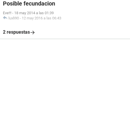
Posible fecundacion
Eve!!!
-
18 may 2014 a las 01:39
luxli90
-
12 may 2016 a las 06:43
2 respuestas