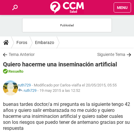
MENU
INICIO
FOROS
Foros
Embarazo
SALUD
Tema Anterior
Siguiente Tema
Quiero hacerme una inseminación artificial
FAMILIA
Resuelto
NUTRICIÓN
ruth729
- Modificado por Carlos-vialfa el 20/05/2015, 05:55
ruth729
-
19 may 2015 a las 12:52
BIENESTAR
buenas tardes doctor/a mi pregunta es la siguiente tengo 42
años y quiero salir embarazada no me cuido y quiero
SEXUALIDAD
hacerme una insiminacion artificial y quiero saber cuales
son los riesgos que puedo tener de antemano gracias por su
respuesta
GLOSARIO