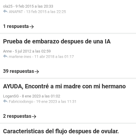
ola25
-
9 feb 2015 a las 20:33
ANAPAT
-
13 feb 2015 a las 22:25
1 respuesta
Prueba de embarazo despues de una IA
Anne
-
5 jul 2012 a las 02:59
marlene-ines
-
11 abr 2018 a las 01:17
39 respuestas
AYUDA, Encontré a mi madre con mi hermano
LoganSG
-
8 ene 2023 a las 01:02
Fabriciodongo
-
19 ene 2023 a las 11:31
2 respuestas
Caracteristicas del flujo despues de ovular.