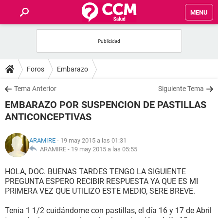
MENU
INICIO
FOROS
Foros
Embarazo
SALUD
Tema Anterior
Siguiente Tema
EMBARAZO POR SUSPENCION DE PASTILLAS
FAMILIA
ANTICONCEPTIVAS
NUTRICIÓN
ARAMIRE
- 19 may 2015 a las 01:31
ARAMIRE -
19 may 2015 a las 05:55
BIENESTAR
HOLA, DOC. BUENAS TARDES TENGO LA SIGUIENTE
PREGUNTA ESPERO RECIBIR RESPUESTA YA QUE ES MI
SEXUALIDAD
PRIMERA VEZ QUE UTILIZO ESTE MEDIO, SERE BREVE.
Tenia 1 1/2 cuidándome con pastillas, el día 16 y 17 de Abril
GLOSARIO