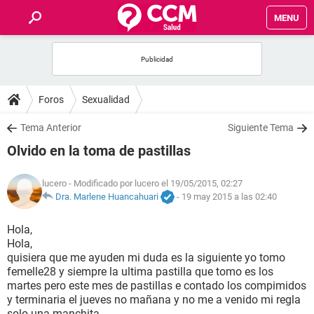
MENU
INICIO
FOROS
Foros
Sexualidad
SALUD
Tema Anterior
Siguiente Tema
Olvido en la toma de pastillas
FAMILIA
lucero
- Modificado por lucero el 19/05/2015, 02:27
NUTRICIÓN
Dra. Marlene Huancahuari
-
19 may 2015 a las 02:40
Hola,
BIENESTAR
Hola,
quisiera que me ayuden mi duda es la siguiente yo tomo
SEXUALIDAD
femelle28 y siempre la ultima pastilla que tomo es los
martes pero este mes de pastillas e contado los compimidos
y terminaria el jueves no mañana y no me a venido mi regla
GLOSARIO
solo una manchita