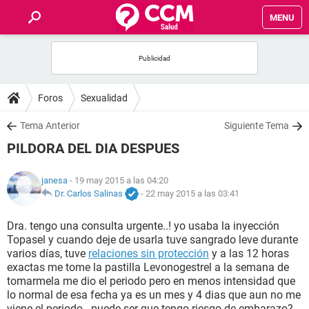
MENU
INICIO
FOROS
Foros
Sexualidad
SALUD
Tema Anterior
Siguiente Tema
PILDORA DEL DIA DESPUES
FAMILIA
janesa
- 19 may 2015 a las 04:20
NUTRICIÓN
Dr. Carlos Salinas
-
22 may 2015 a las 03:41
Dra. tengo una consulta urgente..! yo usaba la inyección
BIENESTAR
Topasel y cuando deje de usarla tuve sangrado leve durante
varios días, tuve
relaciones sin protección
y a las 12 horas
SEXUALIDAD
exactas me tome la pastilla Levonogestrel a la semana de
tomarmela me dio el periodo pero en menos intensidad que
lo normal de esa fecha ya es un mes y 4 dias que aun no me
GLOSARIO
viene el periodo...puede ser que tengo riesgo de embarazo?