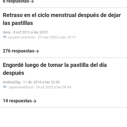
6 respuestas
Retraso en el ciclo menstrual después de dejar
las pastillas
dany
-
8 oct 2012 a las 20:51
usuario anónimo
-
27 mar 2020 a las 10:17
276 respuestas
Engordé luego de tomar la pastilla del día
después
Andrea28g
-
11 dic 2016 a las 22:36
Japeneseblood
-
24 jul 2023 a las 09:44
14 respuestas