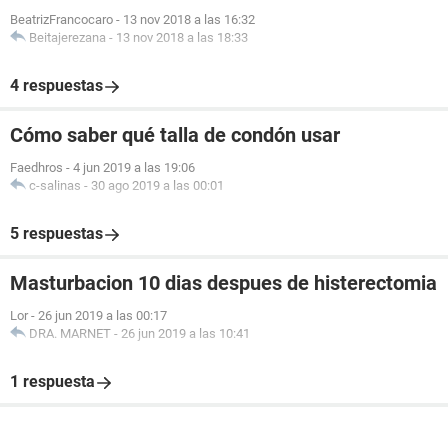
BeatrizFrancocaro
-
13 nov 2018 a las 16:32
Beitajerezana
-
13 nov 2018 a las 18:33
4 respuestas
Cómo saber qué talla de condón usar
Faedhros
-
4 jun 2019 a las 19:06
c-salinas
-
30 ago 2019 a las 00:01
5 respuestas
Masturbacion 10 dias despues de histerectomia
Lor
-
26 jun 2019 a las 00:17
DRA. MARNET
-
26 jun 2019 a las 10:41
1 respuesta