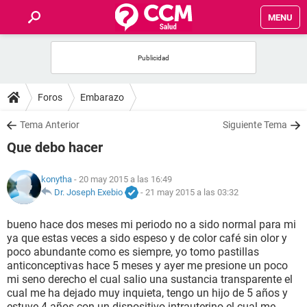
MENU
INICIO
FOROS
Foros
Embarazo
SALUD
Tema Anterior
Siguiente Tema
Que debo hacer
FAMILIA
konytha
- 20 may 2015 a las 16:49
NUTRICIÓN
Dr. Joseph Exebio
-
21 may 2015 a las 03:32
bueno hace dos meses mi periodo no a sido normal para mi
BIENESTAR
ya que estas veces a sido espeso y de color café sin olor y
poco abundante como es siempre, yo tomo pastillas
SEXUALIDAD
anticonceptivas hace 5 meses y ayer me presione un poco
mi seno derecho el cual salio una sustancia transparente el
cual me ha dejado muy inquieta, tengo un hijo de 5 años y
GLOSARIO
estuve 4 años con un dispositivo intrauterino el cual me