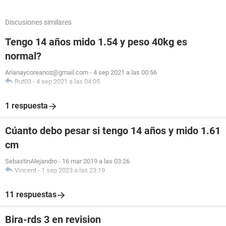
Discusiones similares
Tengo 14 años mido 1.54 y peso 40kg es
normal?
Arianaycoreanoz@gmail.com
-
4 sep 2021 a las 00:56
Rut03
-
4 sep 2021 a las 04:05
1 respuesta
Cúanto debo pesar si tengo 14 años y mido 1.61
cm
SebastinAlejandro
-
16 mar 2019 a las 03:26
Vincent
-
1 sep 2023 a las 23:19
11 respuestas
Bira-rds 3 en revision