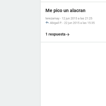
Me pico un alacran
terezamay
-
12 jun 2015 a las 21:25
Abigail P.
-
22 jun 2015 a las 15:35
1 respuesta