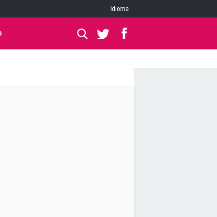
Idioma
O