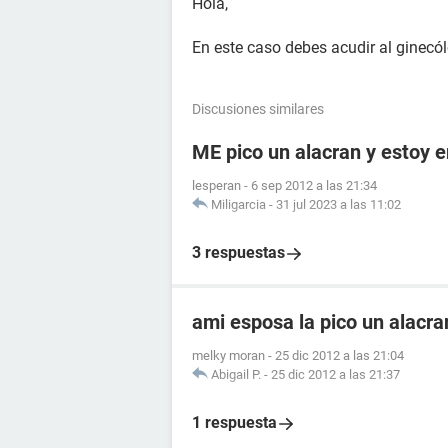
Hola,
En este caso debes acudir al ginecól
Discusiones similares
ME pico un alacran y estoy
lesperan
-
6 sep 2012 a las 21:34
Miligarcia
-
31 jul 2023 a las 11:02
3 respuestas
ami esposa la pico un alacr
melky moran
-
25 dic 2012 a las 21:04
Abigail P.
-
25 dic 2012 a las 21:37
1 respuesta