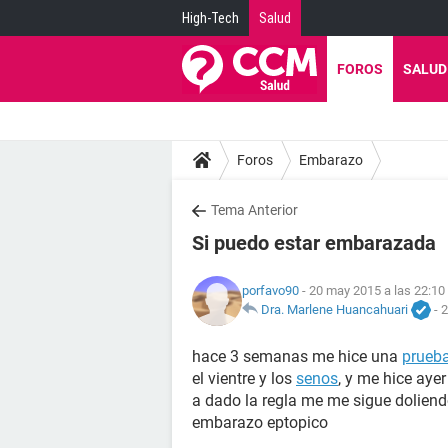
High-Tech
Salud
FOROS
SALUD
Foros
Embarazo
Tema Anterior
Si puedo estar embarazada
porfavo90
- 20 may 2015 a las 22:10
Dra. Marlene Huancahuari
-
2
hace 3 semanas me hice una
prueb
el vientre y los
senos
, y me hice aye
a dado la regla me me sigue doliend
embarazo eptopico