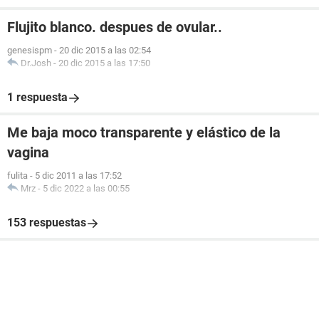
Flujito blanco. despues de ovular..
genesispm
-
20 dic 2015 a las 02:54
Dr.Josh
-
20 dic 2015 a las 17:50
1 respuesta
Me baja moco transparente y elástico de la
vagina
fulita
-
5 dic 2011 a las 17:52
Mrz
-
5 dic 2022 a las 00:55
153 respuestas