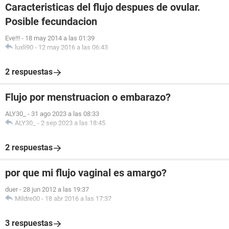
Caracteristicas del flujo despues de ovular.
Posible fecundacion
Eve!!!
-
18 may 2014 a las 01:39
luxli90
-
12 may 2016 a las 06:43
2 respuestas
Flujo por menstruacion o embarazo?
ALY30_
-
31 ago 2023 a las 08:33
ALY30_
-
2 sep 2023 a las 18:45
2 respuestas
por que mi flujo vaginal es amargo?
duer
-
28 jun 2012 a las 19:37
Mildre00
-
18 abr 2016 a las 17:37
3 respuestas