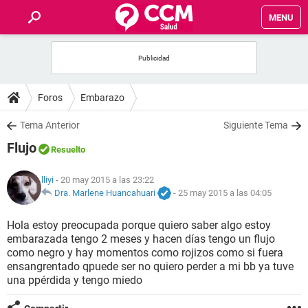
MENU
INICIO
FOROS
Foros
Embarazo
SALUD
Tema Anterior
Siguiente Tema
Flujo
Resuelto
FAMILIA
lliyi
- 20 may 2015 a las 23:22
NUTRICIÓN
Dra. Marlene Huancahuari
-
25 may 2015 a las 04:05
Hola estoy preocupada porque quiero saber algo estoy
BIENESTAR
embarazada tengo 2 meses y hacen días tengo un flujo
como negro y hay momentos como rojizos como si fuera
SEXUALIDAD
ensangrentado qpuede ser no quiero perder a mi bb ya tuve
una ppérdida y tengo miedo
GLOSARIO