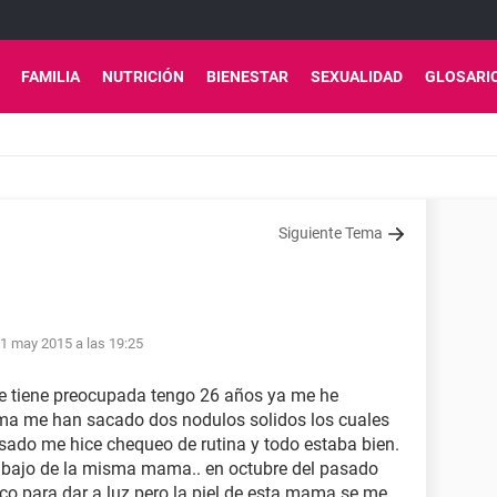
FAMILIA
NUTRICIÓN
BIENESTAR
SEXUALIDAD
GLOSARI
Siguiente Tema
1 may 2015 a las 19:25
e tiene preocupada tengo 26 años ya me he
a me han sacado dos nodulos solidos los cuales
asado me hice chequeo de rutina y todo estaba bien.
 abajo de la misma mama.. en octubre del pasado
o para dar a luz pero la piel de esta mama se me