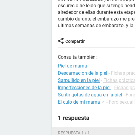
oscurecio he leido que si tengo her
alrededor de ellas durante esta eta
cambio durante el embarazo me preo
ultimas semanas de embarazo. y la a
Compartir
Consulta también:
Piel de mama
Descamacion de la piel
-
Fichas prá
Sarpullido en la piel
-
Fichas práctic
Imperfecciones de la piel
-
Fichas prá
Sentir gotas de agua en la piel
-
For
El culo de mi mama
✓
-
Foro sexual
1 respuesta
RESPUESTA 1 / 1