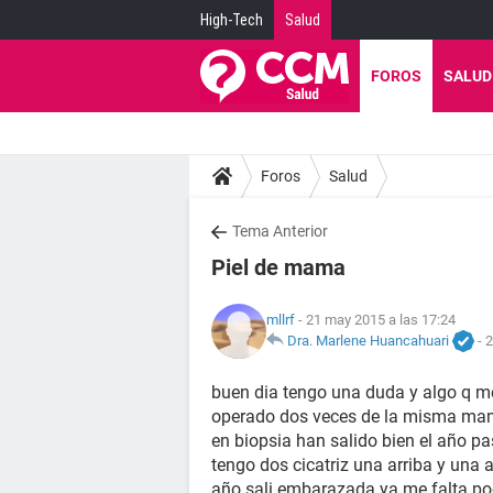
High-Tech
Salud
FOROS
SALUD
Foros
Salud
Tema Anterior
Piel de mama
mllrf
- 21 may 2015 a las 17:24
Dra. Marlene Huancahuari
-
2
buen dia tengo una duda y algo q m
operado dos veces de la misma mam
en biopsia han salido bien el año p
tengo dos cicatriz una arriba y una
año sali embarazada ya me falta poc