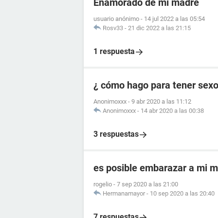
Enamorado de mi madre
usuario anónimo
-
14 jul 2022 a las 05:54
Rosv33
-
21 dic 2022 a las 21:15
1 respuesta
¿ cómo hago para tener sex
Anonimoxxx
-
9 abr 2020 a las 11:12
Anonimoxxx
-
14 abr 2020 a las 00:38
3 respuestas
es posible embarazar a mi 
rogelio
-
7 sep 2020 a las 21:00
Hermanamayor
-
10 sep 2020 a las 20:40
7 respuestas