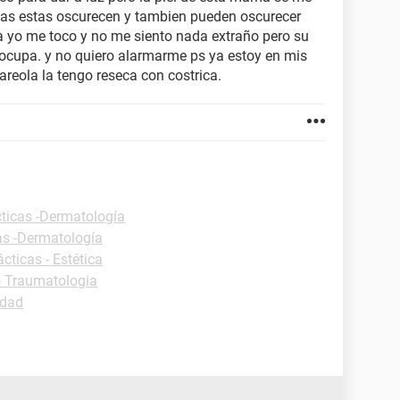
idas estas oscurecen y tambien pueden oscurecer
pa yo me toco y no me siento nada extraño pero su
cupa. y no quiero alarmarme ps ya estoy en mis
reola la tengo reseca con costrica.
cticas -Dermatología
as -Dermatología
cticas - Estética
o Traumatologia
idad