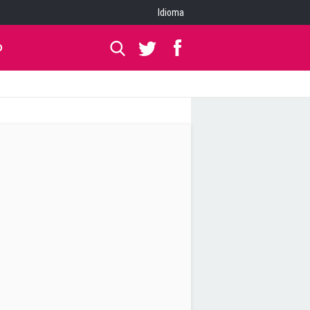
Idioma
O