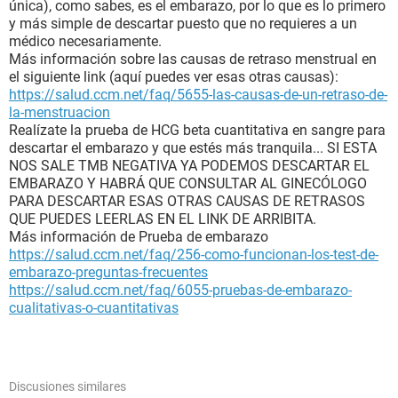
única), como sabes, es el embarazo, por lo que es lo primero
y más simple de descartar puesto que no requieres a un
médico necesariamente.
Más información sobre las causas de retraso menstrual en
el siguiente link (aquí puedes ver esas otras causas):
https://salud.ccm.net/faq/5655-las-causas-de-un-retraso-de-
la-menstruacion
Realízate la prueba de HCG beta cuantitativa en sangre para
descartar el embarazo y que estés más tranquila... SI ESTA
NOS SALE TMB NEGATIVA YA PODEMOS DESCARTAR EL
EMBARAZO Y HABRÁ QUE CONSULTAR AL GINECÓLOGO
PARA DESCARTAR ESAS OTRAS CAUSAS DE RETRASOS
QUE PUEDES LEERLAS EN EL LINK DE ARRIBITA.
Más información de Prueba de embarazo
https://salud.ccm.net/faq/256-como-funcionan-los-test-de-
embarazo-preguntas-frecuentes
https://salud.ccm.net/faq/6055-pruebas-de-embarazo-
cualitativas-o-cuantitativas
Discusiones similares