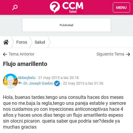
MENU
INICIO
FOROS
Foros
Salud
SALUD
Tema Anterior
Siguiente Tema
Flujo amarillento
FAMILIA
Abbeybelu
- 21 may 2015 a las 20:18
NUTRICIÓN
Dr. Joseph Exebio
-
22 may 2015 a las 01:36
Hola, buenas tardes.tengo una consulta haces dos meses
BIENESTAR
que no me.baja.la regla,tengo una pareja estable y siemore
nos cuidamos.yo con inyecciones anticonceptivas hace 4
SEXUALIDAD
años.y haces unos días tengo un flujo amarillento espeso
sin olor,ni.picaron. queria saber que podría ser?desde ya
muchas gracias
GLOSARIO