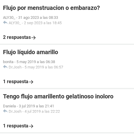
Flujo por menstruacion o embarazo?
ALY30_
-
31 ago 2023 a las 08:33
ALY30_
-
2 sep 2023 a las 18:45
2 respuestas
Flujo líquido amarillo
bonita
-
5 may 2019 a las 06:38
Dr.Josh
-
5 may 2019 a las 06:57
1 respuesta
Tengo flujo amarillento gelatinoso inoloro
Daniela
-
3 jul 2019 a las 21:41
Dr.Josh
-
4 jul 2019 a las 22:22
1 respuesta