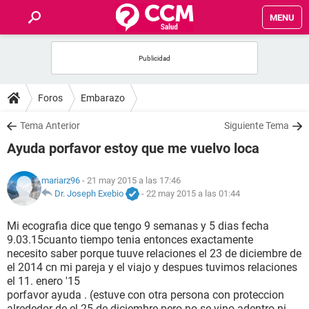
MENU
INICIO
FOROS
Foros
Embarazo
SALUD
Tema Anterior
Siguiente Tema
Ayuda porfavor estoy que me vuelvo loca
FAMILIA
mariarz96
- 21 may 2015 a las 17:46
NUTRICIÓN
Dr. Joseph Exebio
-
22 may 2015 a las 01:44
Mi ecografia dice que tengo 9 semanas y 5 dias fecha
BIENESTAR
9.03.15cuanto tiempo tenia entonces exactamente
necesito saber porque tuuve relaciones el 23 de diciembre de
SEXUALIDAD
el 2014 cn mi pareja y el viajo y despues tuvimos relaciones
el 11. enero '15
porfavor ayuda . (estuve con otra persona con proteccion
GLOSARIO
alrededor de el 25 de diciembre pero no se vino adentro ni