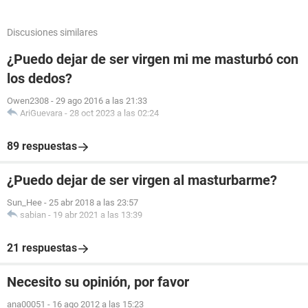
Discusiones similares
¿Puedo dejar de ser virgen mi me masturbó con
los dedos?
Owen2308
-
29 ago 2016 a las 21:33
AriGuevara
-
28 oct 2023 a las 02:24
89 respuestas
¿Puedo dejar de ser virgen al masturbarme?
Sun_Hee
-
25 abr 2018 a las 23:57
sabian
-
19 abr 2021 a las 13:39
21 respuestas
Necesito su opinión, por favor
ana00051
-
16 ago 2012 a las 15:23