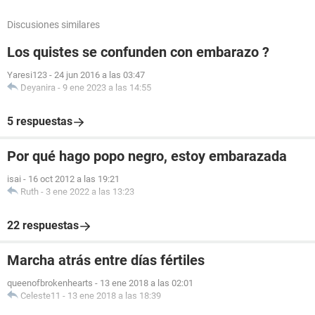
Discusiones similares
Los quistes se confunden con embarazo ?
Yaresi123
-
24 jun 2016 a las 03:47
Deyanira
-
9 ene 2023 a las 14:55
5 respuestas
Por qué hago popo negro, estoy embarazada
isai
-
16 oct 2012 a las 19:21
Ruth
-
3 ene 2022 a las 13:23
22 respuestas
Marcha atrás entre días fértiles
queenofbrokenhearts
-
13 ene 2018 a las 02:01
Celeste11
-
13 ene 2018 a las 18:39