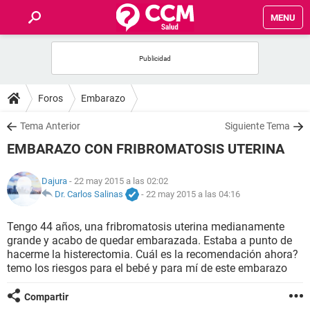
MENU
INICIO
FOROS
Foros
Embarazo
SALUD
Tema Anterior
Siguiente Tema
EMBARAZO CON FRIBROMATOSIS UTERINA
FAMILIA
Dajura
- 22 may 2015 a las 02:02
NUTRICIÓN
Dr. Carlos Salinas
-
22 may 2015 a las 04:16
Tengo 44 años, una fribromatosis uterina medianamente
BIENESTAR
grande y acabo de quedar embarazada. Estaba a punto de
hacerme la histerectomia. Cuál es la recomendación ahora?
SEXUALIDAD
temo los riesgos para el bebé y para mí de este embarazo
Compartir
GLOSARIO