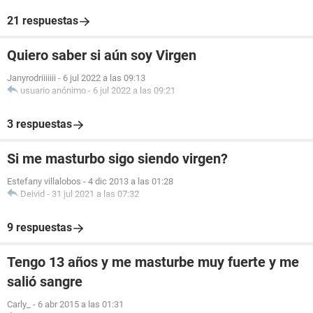
21 respuestas
Quiero saber si aún soy Virgen
Janyrodriiiiiii
-
6 jul 2022 a las 09:13
usuario anónimo
-
6 jul 2022 a las 09:21
3 respuestas
Si me masturbo sigo siendo virgen?
Estefany villalobos
-
4 dic 2013 a las 01:28
Deivid
-
31 jul 2021 a las 07:32
9 respuestas
Tengo 13 años y me masturbe muy fuerte y me
salió sangre
Carly_
-
6 abr 2015 a las 01:31