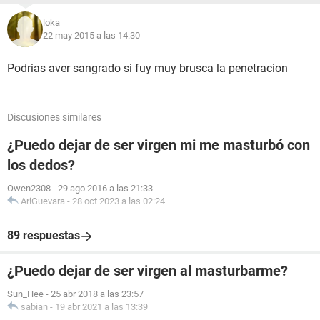
loka
22 may 2015 a las 14:30
Podrias aver sangrado si fuy muy brusca la penetracion
Discusiones similares
¿Puedo dejar de ser virgen mi me masturbó con
los dedos?
Owen2308
-
29 ago 2016 a las 21:33
AriGuevara
-
28 oct 2023 a las 02:24
89 respuestas
¿Puedo dejar de ser virgen al masturbarme?
Sun_Hee
-
25 abr 2018 a las 23:57
sabian
-
19 abr 2021 a las 13:39