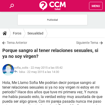
MENU
INICIO
FOROS
Foros
Sexualidad
SALUD
Tema Anterior
Siguiente Tema
Porque sangro al tener relaciones sexuales, si
FAMILIA
ya no soy virgen?
NUTRICIÓN
sofia_solis
- 22 may 2015 a las 05:42
loka -
22 may 2015 a las 14:30
BIENESTAR
Hola, Me Llamo Sofia Me podrían decir porque sangro al
tener relaciones sexuales si ya no soy virgen ni estoy en mi
SEXUALIDAD
periodo? Hace dos años que tuve mi primera vez, Y nunca
me había pasado esto, la verdad estoy muy asustada de que
pueda ser algo grave, Con mi pareja pasada nunca me paso
GLOSARIO