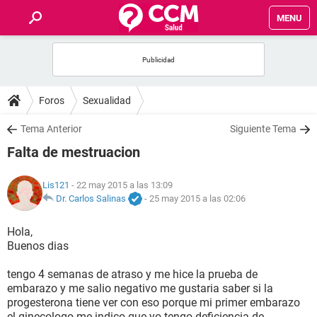
MENU
INICIO
FOROS
Foros
Sexualidad
SALUD
Tema Anterior
Siguiente Tema
Falta de mestruacion
FAMILIA
Lis121
- 22 may 2015 a las 13:09
NUTRICIÓN
Dr. Carlos Salinas
-
25 may 2015 a las 02:06
Hola,
BIENESTAR
Buenos dias
SEXUALIDAD
tengo 4 semanas de atraso y me hice la prueba de
embarazo y me salio negativo me gustaria saber si la
progesterona tiene ver con eso porque mi primer embarazo
GLOSARIO
el ginecologo me indico que yo tengo deficiencia de