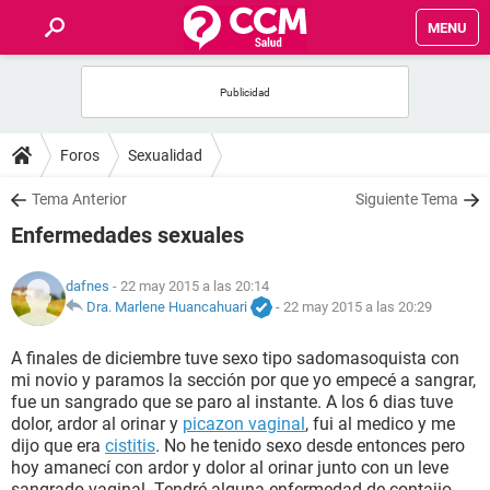
MENU
INICIO
FOROS
Foros
Sexualidad
SALUD
Tema Anterior
Siguiente Tema
Enfermedades sexuales
FAMILIA
dafnes
- 22 may 2015 a las 20:14
NUTRICIÓN
Dra. Marlene Huancahuari
-
22 may 2015 a las 20:29
A finales de diciembre tuve sexo tipo sadomasoquista con
BIENESTAR
mi novio y paramos la sección por que yo empecé a sangrar,
fue un sangrado que se paro al instante. A los 6 dias tuve
SEXUALIDAD
dolor, ardor al orinar y
picazon vaginal
, fui al medico y me
dijo que era
cistitis
. No he tenido sexo desde entonces pero
hoy amanecí con ardor y dolor al orinar junto con un leve
GLOSARIO
sangrado vaginal. Tendré alguna enfermedad de contajio