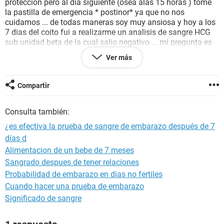
protección pero al día siguiente (osea alas 15 horas ) tomé
la pastilla de emergencia * postinor* ya que no nos
cuidamos ... de todas maneras soy muy ansiosa y hoy a los
7 dias del coito fui a realizarme un analisis de sangre HCG
sub unidad beta de la cual salio negativo ... mi pregunta es
si es confiable o no? Mi mes se supone que viene el 25 de
Ver más
mayo pero estoy muy ansiosa , encima por los efectos de la
pastilla me duelen los senos y algo de los ovarios . Espero
sus comentarios . Saludos !
Compartir
Consulta también:
¿es efectiva la prueba de sangre de embarazo después de 7
días d
Alimentacion de un bebe de 7 meses
Sangrado despues de tener relaciones
Probabilidad de embarazo en dias no fertiles
Cuando hacer una prueba de embarazo
Significado de sangre