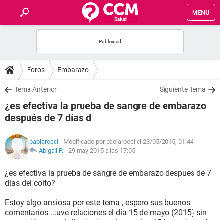
MENU
INICIO
FOROS
Foros
Embarazo
SALUD
Tema Anterior
Siguiente Tema
¿es efectiva la prueba de sangre de embarazo
FAMILIA
después de 7 días d
NUTRICIÓN
paolarocci
- Modificado por paolarocci el 23/05/2015, 01:44
Abigail P.
-
29 may 2015 a las 17:05
BIENESTAR
¿es efectiva la prueba de sangre de embarazo despues de 7
dias del coito?
SEXUALIDAD
Estoy algo ansiosa por este tema , espero sus buenos
comentarios ..tuve relaciones el día 15 de mayo (2015) sin
GLOSARIO