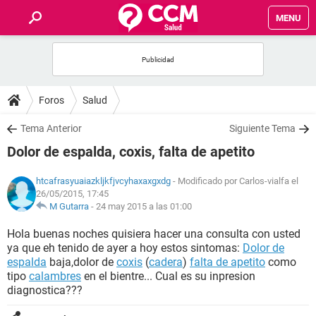
MENU
INICIO
FOROS
Foros
Salud
SALUD
Tema Anterior
Siguiente Tema
Dolor de espalda, coxis, falta de apetito
FAMILIA
htcafrasyuaiazkljkfjvcyhaxaxgxdg
- Modificado por Carlos-vialfa el
26/05/2015, 17:45
NUTRICIÓN
M Gutarra
-
24 may 2015 a las 01:00
Hola buenas noches quisiera hacer una consulta con usted
BIENESTAR
ya que eh tenido de ayer a hoy estos sintomas:
Dolor de
espalda
baja,dolor de
coxis
(
cadera
)
falta de apetito
como
SEXUALIDAD
tipo
calambres
en el bientre... Cual es su inpresion
diagnostica???
GLOSARIO