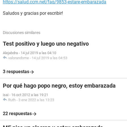
https://salud.ccm.net/faq/9853-estare-embarazada
Saludos y gracias por escribir!
Discusiones similares
Test positivo y luego uno negativo
Alejabdra
-
14 jul 2019 a las 04:10
valorandome
-
14 jul 2019 a las 04:53
3 respuestas
Por qué hago popo negro, estoy embarazada
isai
-
16 oct 2012 a las 19:21
Ruth
-
3 ene 2022 a las 13:23
22 respuestas