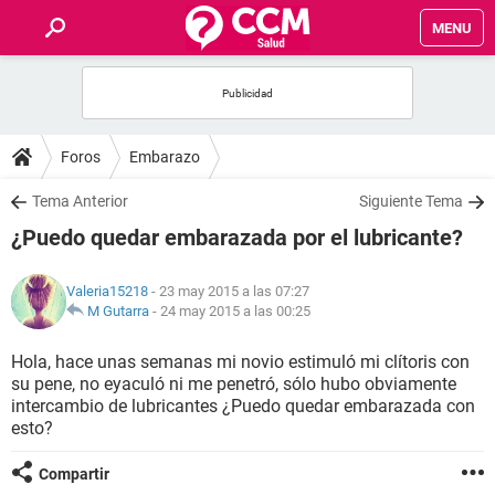
MENU
INICIO
FOROS
Foros
Embarazo
SALUD
Tema Anterior
Siguiente Tema
¿Puedo quedar embarazada por el lubricante?
FAMILIA
Valeria15218
- 23 may 2015 a las 07:27
NUTRICIÓN
M Gutarra
-
24 may 2015 a las 00:25
Hola, hace unas semanas mi novio estimuló mi clítoris con
BIENESTAR
su pene, no eyaculó ni me penetró, sólo hubo obviamente
intercambio de lubricantes ¿Puedo quedar embarazada con
SEXUALIDAD
esto?
Compartir
GLOSARIO