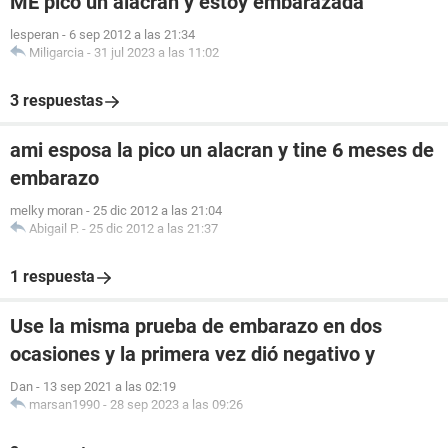
ME pico un alacran y estoy embarazada
lesperan
-
6 sep 2012 a las 21:34
Miligarcia
-
31 jul 2023 a las 11:02
3 respuestas
ami esposa la pico un alacran y tine 6 meses de
embarazo
melky moran
-
25 dic 2012 a las 21:04
Abigail P.
-
25 dic 2012 a las 21:37
1 respuesta
Use la misma prueba de embarazo en dos
ocasiones y la primera vez dió negativo y
Dan
-
13 sep 2021 a las 02:19
marsan1990
-
28 sep 2023 a las 09:26