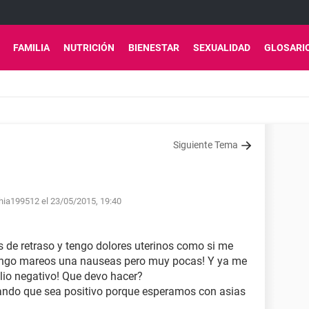
FAMILIA
NUTRICIÓN
BIENESTAR
SEXUALIDAD
GLOSARI
Siguiente Tema
thia199512 el 23/05/2015, 19:40
s de retraso y tengo dolores uterinos como si me
 tengo mareos una nauseas pero muy pocas! Y ya me
lio negativo! Que devo hacer?
ando que sea positivo porque esperamos con asias