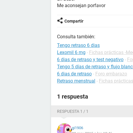
Me aconsejan porfavor
Compartir
Consulta también:
Tengo retraso 6 dias
Lexomil 6 mg
-
Fichas prácticas -M
6 dias de retraso y test negativo
-
Fo
Tengo 5 días de retraso y flujo blan
6 dias de retraso
-
Foro embarazo
Retraso menstrual
-
Fichas prácticas
1 respuesta
RESPUESTA 1 / 1
gi1906