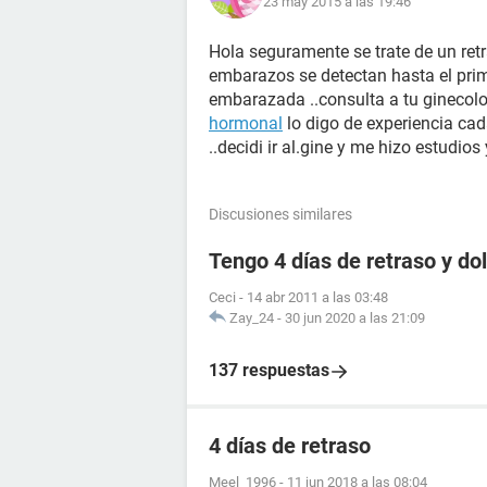
23 may 2015 a las 19:46
Hola seguramente se trate de un ret
embarazos se detectan hasta el primer
embarazada ..consulta a tu ginecolo
hormonal
lo digo de experiencia c
..decidi ir al.gine y me hizo estudio
Discusiones similares
Tengo 4 días de retraso y d
Ceci
-
14 abr 2011 a las 03:48
Zay_24
-
30 jun 2020 a las 21:09
137 respuestas
4 días de retraso
Meel_1996
-
11 jun 2018 a las 08:04