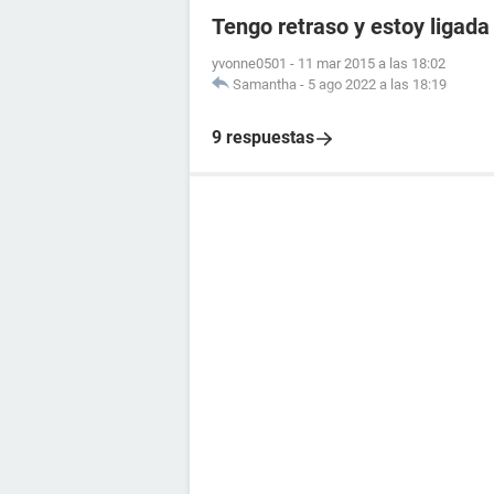
Tengo retraso y estoy ligada
yvonne0501
-
11 mar 2015 a las 18:02
Samantha
-
5 ago 2022 a las 18:19
9 respuestas