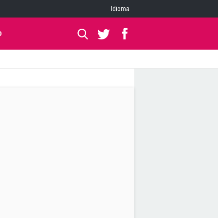
Idioma
O