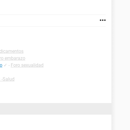
edicamentos
ro embarazo
co
✓
-
Foro sexualidad
 -Salud