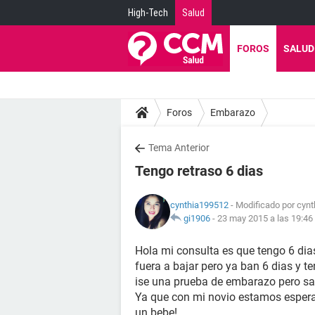
High-Tech
Salud
FOROS
SALUD
Foros
Embarazo
Tema Anterior
Tengo retraso 6 dias
cynthia199512
- Modificado por cyn
gi1906
-
23 may 2015 a las 19:46
Hola mi consulta es que tengo 6 dia
fuera a bajar pero ya ban 6 dias y
ise una prueba de embarazo pero sa
Ya que con mi novio estamos esper
un bebe!