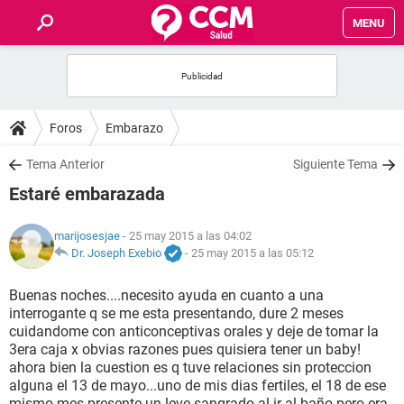
MENU
INICIO
FOROS
Foros
Embarazo
SALUD
Tema Anterior
Siguiente Tema
Estaré embarazada
FAMILIA
marijosesjae
- 25 may 2015 a las 04:02
NUTRICIÓN
Dr. Joseph Exebio
-
25 may 2015 a las 05:12
Buenas noches....necesito ayuda en cuanto a una
BIENESTAR
interrogante q se me esta presentando, dure 2 meses
cuidandome con anticonceptivas orales y deje de tomar la
SEXUALIDAD
3era caja x obvias razones pues quisiera tener un baby!
ahora bien la cuestion es q tuve relaciones sin proteccion
alguna el 13 de mayo...uno de mis dias fertiles, el 18 de ese
GLOSARIO
mismo mes presente un leve sangrado al ir al baño pero era