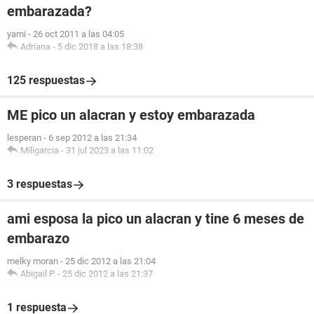
embarazada?
yami
-
26 oct 2011 a las 04:05
Adriana
-
5 dic 2018 a las 18:38
125 respuestas
ME pico un alacran y estoy embarazada
lesperan
-
6 sep 2012 a las 21:34
Miligarcia
-
31 jul 2023 a las 11:02
3 respuestas
ami esposa la pico un alacran y tine 6 meses de
embarazo
melky moran
-
25 dic 2012 a las 21:04
Abigail P.
-
25 dic 2012 a las 21:37
1 respuesta