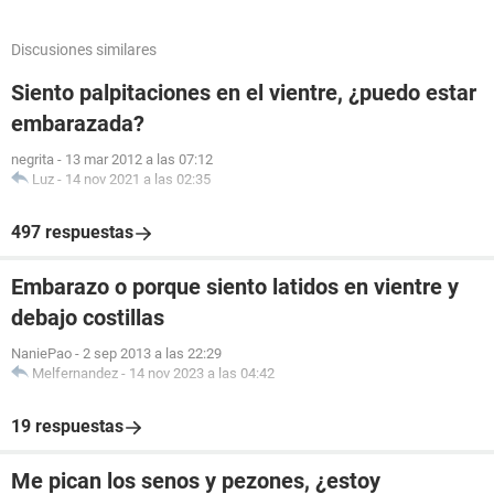
Discusiones similares
Siento palpitaciones en el vientre, ¿puedo estar
embarazada?
negrita
-
13 mar 2012 a las 07:12
Luz
-
14 nov 2021 a las 02:35
497 respuestas
Embarazo o porque siento latidos en vientre y
debajo costillas
NaniePao
-
2 sep 2013 a las 22:29
Melfernandez
-
14 nov 2023 a las 04:42
19 respuestas
Me pican los senos y pezones, ¿estoy