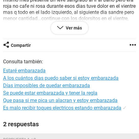
roja no cafe ni rosa durante esos dias tuve dolor en el vientre
mas q todo en el lado izquierdo, al siguiente dia sandre pero
menor cantidad...continue con los dolorsitos en el vientre,
dias despues tuve como flujo blanquecino ahora quisiera
Ver más
saber si es posible q este embarazada... espero mi periodo
mestrual el 30 de este mes...espero pronta respuesta de su
parte :* feliz noche!
Compartir
Consulta también:
Estaré embarazada
A los cuántos dias puedo saber si estoy embarazada
Días imposibles de quedar embarazada
Se puede estar embarazada y tener la regla
Que pasa si me pica un alacran y estoy embarazada
Es malo recibir toques electricos estando embarazada
✓
2 respuestas