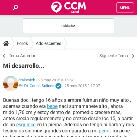
MENU
INICIO
FORUMS
Foros
Adolescentes
SALUD
Tema Anterior
Siguiente Tema
Mi desarrollo...
FAMILIA
drakovich
- 25 may 2015 à 16:52
NUTRICIÓN
Dr. Carlos Salinas
-
25 may 2015 à 17:07
Buenas doc , tengo 16 años siempre fuimun niño muy alto ,
BIENESTAR
ademas cuando era
bebe
naci sumamanete alto , ahora
mido 1,76 cm y estoy dentro del promedio crecere mas,
SEXUALIDAD
antes crecia regularmenete y no crezco desde los 15, a partir
de un
esguince
en la pierna. Ademas no tengo ni barba y mis
testiculos sin muy grandes comparado a mi
pene
, mi pene
GLOSARIO
no ha crecido tampoco nada, segun mi mama mi padre la