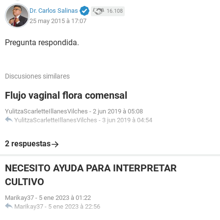
Dr. Carlos Salinas
16.108
25 may 2015 à 17:07
Pregunta respondida.
Discusiones similares
Flujo vaginal flora comensal
YulitzaScarletteIllanesVilches
-
2 jun 2019 à 05:08
YulitzaScarletteIllanesVilches
-
3 jun 2019 à 04:54
2 respuestas
NECESITO AYUDA PARA INTERPRETAR
CULTIVO
Marikay37
-
5 ene 2023 à 01:22
Marikay37
-
5 ene 2023 à 22:56