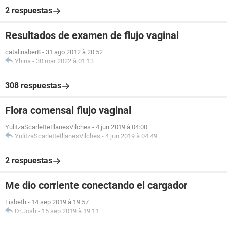
2 respuestas
Resultados de examen de flujo vaginal
catalinaber8
-
31 ago 2012 à 20:52
Yhina
-
30 mar 2022 à 01:13
308 respuestas
Flora comensal flujo vaginal
YulitzaScarletteIllanesVilches
-
4 jun 2019 à 04:00
YulitzaScarletteIllanesVilches
-
4 jun 2019 à 04:49
2 respuestas
Me dio corriente conectando el cargador
Lisbeth
-
14 sep 2019 à 19:57
Dr.Josh
-
15 sep 2019 à 19:11