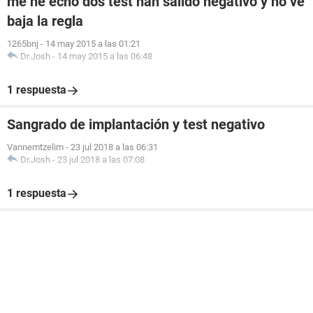
me he echo dos test han salido negativo y no ve
baja la regla
1265bnj
-
14 may 2015 a las 01:21
Dr.Josh
-
14 may 2015 a las 06:48
1 respuesta
Sangrado de implantación y test negativo
Vannemtzelim
-
23 jul 2018 a las 06:31
Dr.Josh
-
23 jul 2018 a las 07:08
1 respuesta