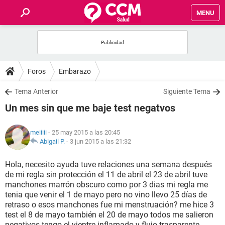
MENU
INICIO
FOROS
Foros
Embarazo
SALUD
Tema Anterior
Siguiente Tema
Un mes sin que me baje test negatvos
FAMILIA
meiiiii
- 25 may 2015 a las 20:45
NUTRICIÓN
Abigail P.
-
3 jun 2015 a las 21:32
Hola, necesito ayuda tuve relaciones una semana después
BIENESTAR
de mi regla sin protección el 11 de abril el 23 de abril tuve
manchones marrón obscuro como por 3 dias mi regla me
SEXUALIDAD
tenia que venir el 1 de mayo pero no vino llevo 25 días de
retraso o esos manchones fue mi menstruación? me hice 3
test el 8 de mayo también el 20 de mayo todos me salieron
GLOSARIO
negativos tengo el vientre inflamado y flujo trasparente