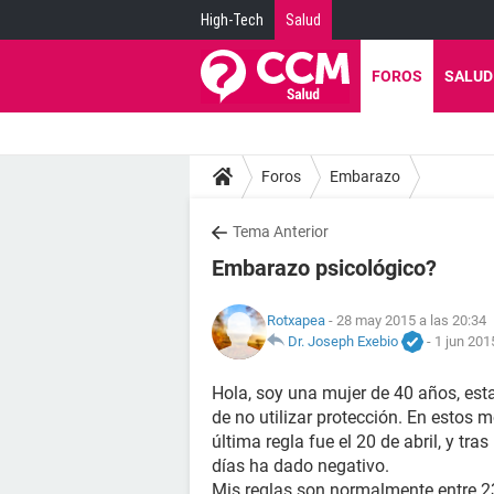
High-Tech
Salud
FOROS
SALUD
Foros
Embarazo
Tema Anterior
Embarazo psicológico?
Rotxapea
- 28 may 2015 a las 20:34
Dr. Joseph Exebio
-
1 jun 201
Hola, soy una mujer de 40 años, es
de no utilizar protección. En estos
última regla fue el 20 de abril, y t
días ha dado negativo.
Mis reglas son normalmente entre 23