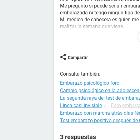
Me pregunto si puede ser un embara
embarazada ni tengo ningún tipo de
Mi médico de cabecera es quien me 
realizar la semana que viene.
También tengo que indicar que he e
también lo he achacado a mi agotam
Respecto a tener los pechos más hi
diferente a la semana anterior a la
Compartir
hinchazón, pero nada alarmante.
Sí que he tenido dolores menstruale
Consulta también:
de un par de días, con poco flujo y 
Mi duda es embarazo psicológico un
Embarazo psicológico foro
Aunque el porcentaje de que de un f
Cambio psicológico en la adolescen
Hoy también me han comentado que 
La segunda raya del test de embarazo
ginecológico porque no se desarrolla
Linea casi invisible
✓
-
Foro embara
problema previo.
Embarazo con marcha atrás días fért
A ver si me podéis ayudar en algo...
Test embarazo positivo después de 
Gracias
3 respuestas