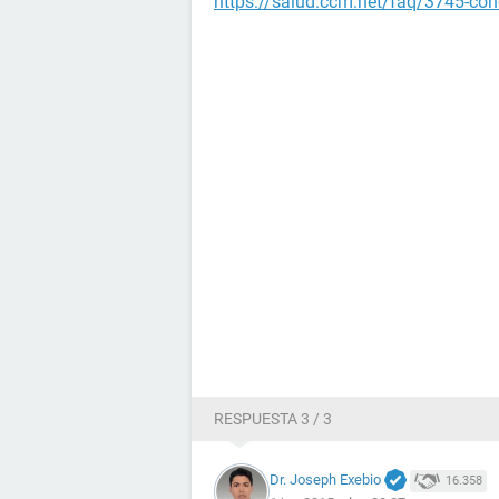
https://salud.ccm.net/faq/3745-conc
RESPUESTA 3 / 3
Dr. Joseph Exebio
16.358