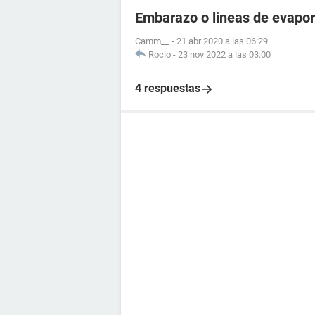
Embarazo o lineas de evapo
Camm__
-
21 abr 2020 a las 06:29
Rocio
-
23 nov 2022 a las 03:00
4 respuestas