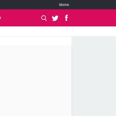
Idioma
O