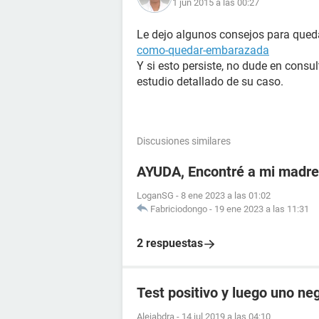
1 jun 2015 a las 00:27
Le dejo algunos consejos para que
como-quedar-embarazada
Y si esto persiste, no dude en consu
estudio detallado de su caso.
Discusiones similares
AYUDA, Encontré a mi madr
LoganSG
-
8 ene 2023 a las 01:02
Fabriciodongo
-
19 ene 2023 a las 11:31
2 respuestas
Test positivo y luego uno ne
Alejabdra
-
14 jul 2019 a las 04:10