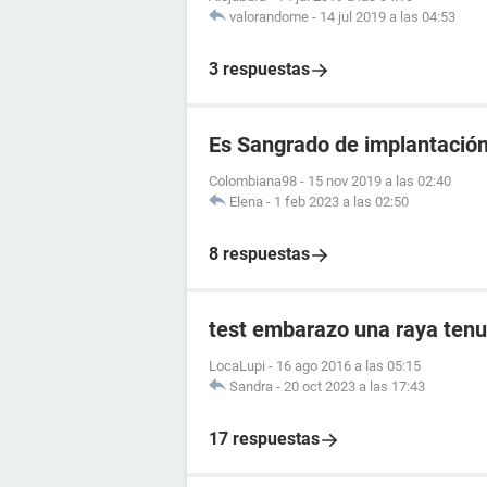
valorandome
-
14 jul 2019 a las 04:53
3 respuestas
Es Sangrado de implantació
Colombiana98
-
15 nov 2019 a las 02:40
Elena
-
1 feb 2023 a las 02:50
8 respuestas
test embarazo una raya tenu
LocaLupi
-
16 ago 2016 a las 05:15
Sandra
-
20 oct 2023 a las 17:43
17 respuestas