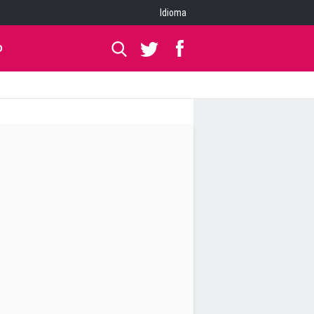
Idioma
O