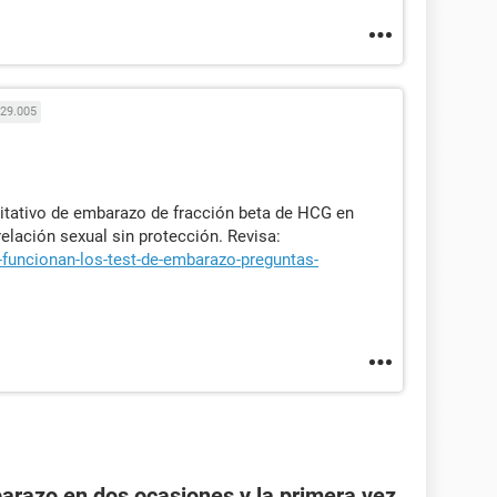
29.005
itativo de embarazo de fracción beta de HCG en
elación sexual sin protección. Revisa:
funcionan-los-test-de-embarazo-preguntas-
razo en dos ocasiones y la primera vez