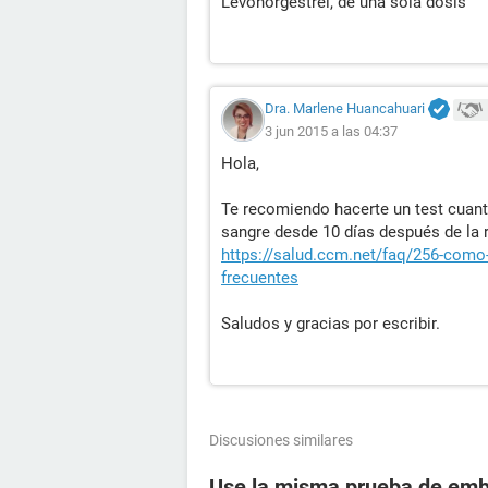
Levonorgestrel, de una sola dosis
Dra. Marlene Huancahuari
3 jun 2015 a las 04:37
Hola,
Te recomiendo hacerte un test cuant
sangre desde 10 días después de la r
https://salud.ccm.net/faq/256-como-
frecuentes
Saludos y gracias por escribir.
Discusiones similares
Use la misma prueba de emba