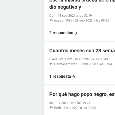
dió negativo y
Dan
-
13 sep 2021 a las 02:19
marsan1990
-
28 sep 2023 a las 09:26
2 respuestas
Cuantos meses son 23 sema
Carolina271992
-
10 abr 2020 a las 00:43
Hermanamayor
-
10 abr 2020 a las 01:44
1 respuesta
Por qué hago popo negro, e
isai
-
16 oct 2012 a las 19:21
Ruth
-
3 ene 2022 a las 13:23