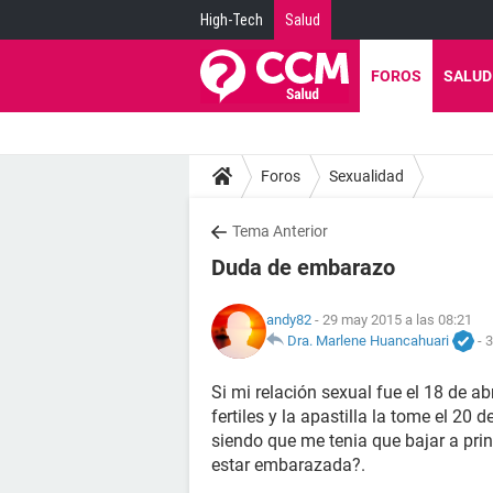
High-Tech
Salud
FOROS
SALUD
Foros
Sexualidad
Tema Anterior
Duda de embarazo
andy82
- 29 may 2015 a las 08:21
Dra. Marlene Huancahuari
-
3
Si mi relación sexual fue el 18 de ab
fertiles y la apastilla la tome el 20
siendo que me tenia que bajar a pr
estar embarazada?.