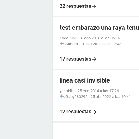
22 respuestas
test embarazo una raya tenu
LocaLupi
-
16 ago 2016 a las 05:15
Sandra
-
20 oct 2023 a las 17:43
17 respuestas
linea casi invisible
yessirita
-
25 ene 2014 a las 17:26
Gaby280292
-
25 abr 2022 a las 10:41
12 respuestas