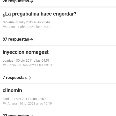
26 respuestas
¿La pregabalina hace engordar?
fabiana
-
3 may 2012 a las 23:44
Clara
-
1 abr 2022 a las 07:00
87 respuestas
inyeccion nomagest
ccarias
-
30 dic 2011 a las 04:51
Sonia
-
25 feb 2023 a las 03:31
7 respuestas
clinomin
dani
-
21 nov 2011 a las 22:59
Ariana
-
16 jul 2023 a las 16:19
27 respuestas