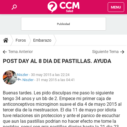
MENU
INICIO
FOROS
Foros
Embarazo
SALUD
Tema Anterior
Siguiente Tema
POST DAY AL 8 DIA DE PASTILLAS. AYUDA
FAMILIA
Niszler
- 30 may 2015 a las 22:24
NUTRICIÓN
Niszler
-
31 may 2015 a las 04:41
Buenas tardes. Les pido disculpas me paso lo siguiente
BIENESTAR
tengo 34 anos y un bb de 2. Empece mi primer caja de
anticonceptivos microginon suave el dia 4 de mayo 2015 al
SEXUALIDAD
tercer dia de la mestruacion. El dia 11 de mayo por idiota
tuve relaciones sin proteccion y ante el panico de escuchar
que aun las pastillas podrian no hacer efecto me tome la
GLOSARIO
postday..segui con mis pastillas diarias hasta la 21 dia 23