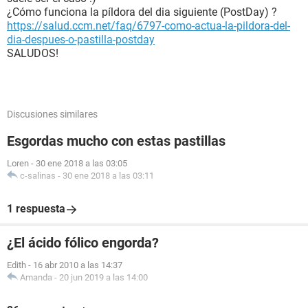
¿Cómo funciona la píldora del dia siguiente (PostDay) ?
https://salud.ccm.net/faq/6797-como-actua-la-pildora-del-
dia-despues-o-pastilla-postday
SALUDOS!
Discusiones similares
Esgordas mucho con estas pastillas
Loren
-
30 ene 2018 a las 03:05
c-salinas
-
30 ene 2018 a las 03:11
1 respuesta
¿El ácido fólico engorda?
Edith
-
16 abr 2010 a las 14:37
Amanda
-
20 jun 2019 a las 14:00