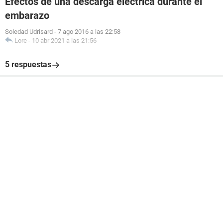
Efectos de una descarga eléctrica durante el
embarazo
Soledad Udrisard
-
7 ago 2016 a las 22:58
Lore
-
10 abr 2021 a las 21:56
5 respuestas