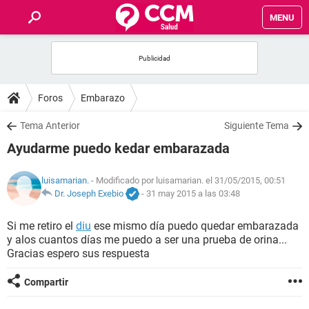
MENU
INICIO
FOROS
Foros
Embarazo
SALUD
Tema Anterior
Siguiente Tema
Ayudarme puedo kedar embarazada
FAMILIA
luisamarian.
- Modificado por luisamarian. el 31/05/2015, 00:51
NUTRICIÓN
Dr. Joseph Exebio
-
31 may 2015 a las 03:48
Si me retiro el
diu
ese mismo día puedo quedar embarazada
BIENESTAR
y alos cuantos días me puedo a ser una prueba de orina...
Gracias espero sus respuesta
SEXUALIDAD
Compartir
GLOSARIO