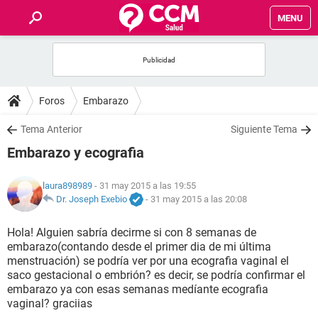
MENU
INICIO
FOROS
Foros
Embarazo
SALUD
Tema Anterior
Siguiente Tema
Embarazo y ecografia
FAMILIA
laura898989
- 31 may 2015 a las 19:55
NUTRICIÓN
Dr. Joseph Exebio
-
31 may 2015 a las 20:08
Hola! Alguien sabría decirme si con 8 semanas de
BIENESTAR
embarazo(contando desde el primer dia de mi última
menstruación) se podría ver por una ecografia vaginal el
SEXUALIDAD
saco gestacional o embrión? es decir, se podría confirmar el
embarazo ya con esas semanas medíante ecografia
vaginal? graciias
GLOSARIO