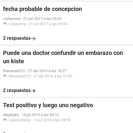
fecha probable de concepcion
carlayvera
-
21 jun 2017 a las 03:03
carlayvera
-
21 jun 2017 a las 06:04
2 respuestas
Puede una doctor confundir un embarazo con
un kiste
thenana0212
-
27 abr 2016 a las 18:27
thenana0212
-
27 abr 2016 a las 21:03
2 respuestas
Test positivo y luego uno negativo
Alejabdra
-
14 jul 2019 a las 04:10
valorandome
-
14 jul 2019 a las 04:53