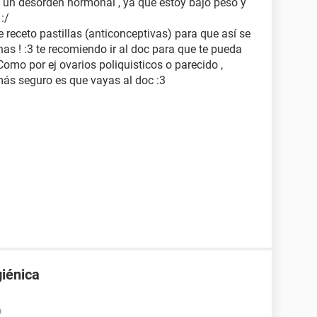
 un desorden hormonal , ya que estoy bajo peso y
:/
e receto pastillas (anticonceptivas) para que así se
as ! :3 te recomiendo ir al doc para que te pueda
 Como por ej ovarios poliquisticos o parecido ,
más seguro es que vayas al doc :3
giénica
9