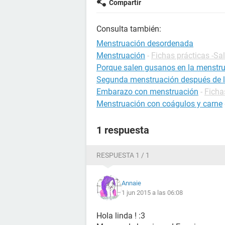
Compartir
Consulta también:
Menstruación desordenada
Menstruación
-
Fichas prácticas -Sa
Porque salen gusanos en la menstr
Segunda menstruación después de la 
Embarazo con menstruación
-
Ficha
Menstruación con coágulos y carne
1 respuesta
RESPUESTA 1 / 1
Annaie
1 jun 2015 a las 06:08
Hola linda ! :3