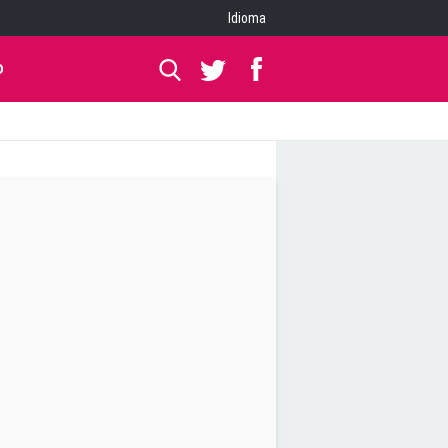
Idioma
O