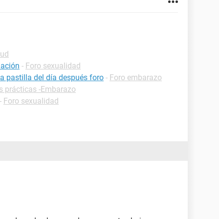
lud
uación
-
Foro sexualidad
pastilla del día después foro
-
Foro embarazo
s prácticas -Embarazo
-
Foro sexualidad