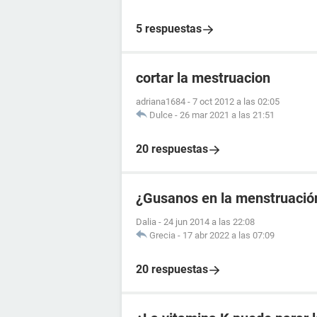
5 respuestas
cortar la mestruacion
adriana1684
-
7 oct 2012 a las 02:05
Dulce
-
26 mar 2021 a las 21:51
20 respuestas
¿Gusanos en la menstruació
Dalia
-
24 jun 2014 a las 22:08
Grecia
-
17 abr 2022 a las 07:09
20 respuestas