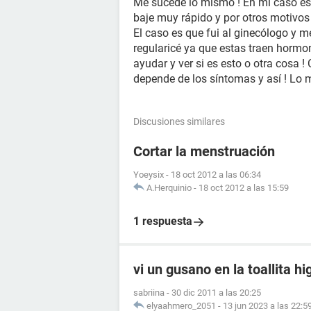
Me sucede lo mismo ! En mi caso es
baje muy rápido y por otros motivos 
El caso es que fui al ginecólogo y m
regularicé ya que estas traen hormon
ayudar y ver si es esto o otra cosa !
depende de los síntomas y así ! Lo 
Discusiones similares
Cortar la menstruación
Yoeysix
-
18 oct 2012 a las 06:34
A.Herquinio
-
18 oct 2012 a las 15:59
1 respuesta
vi un gusano en la toallita hi
sabriina
-
30 dic 2011 a las 20:25
elyaahmero_2051
-
13 jun 2023 a las 22:5