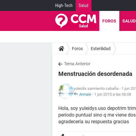
High-Tech
Salud
FOROS
SALUD
Foros
Esterilidad
Tema Anterior
Menstruación desordenada
yuleidis sarmiento cabaña
- 1 jun 20
Annaie
-
1 jun 2015 a las 06:08
Hola, soy yuleidys.uso depotrim trime
periodo puntual sino q me viene dos
agradecería su respuesta gracias