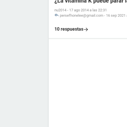
¿La vitamina K puede parar 
nu2014
-
17 ago 2014 a las 22:31
persefhonelee@gmail.com
-
16 sep 2021 
10 respuestas