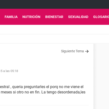
FAMILIA
NUTRICIÓN
BIENESTAR
SEXUALIDAD
GLOSARI
Siguiente Tema
15 a las 05:18
stral , queria preguntarles el porq no me viene el
 meses si otro no en fin. La tengo desordenada,les