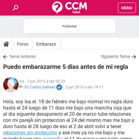
MENU
INICIO
FOROS
Foros
Embarazo
SALUD
Tema Anterior
Siguiente Tema
Puedo embarazarme 5 dias antes de mi regla
FAMILIA
Isa
- 2 jun 2015 a las 02:23
NUTRICIÓN
Dr. Carlos Salinas
-
2 jun 2015 a las 19:11
Hola, soy Isa el. 18 de febrero me bajo normal mi regla duro
BIENESTAR
hasta el 24 luego de 11 dias me bajo una mancha roja que
al dia siguente desaparecio el 20 de marzo tube relaciones
SEXUALIDAD
con mi parejA sin proteccion el 24 del mismo mes me bajo y
duro hasta el 28 luego de eso el 2 de abril volvi a tener
relaciones sin proteccion
y ese mes ya no me bajo y me
GLOSARIO
mande hacer una
ecografia
el 11 de mayo y me salio como