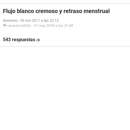
Flujo blanco cremoso y retraso menstrual
Anonimo
-
26 nov 2011 a las 22:12
anonimo0026
-
31 may 2019 a las 21:49
543 respuestas