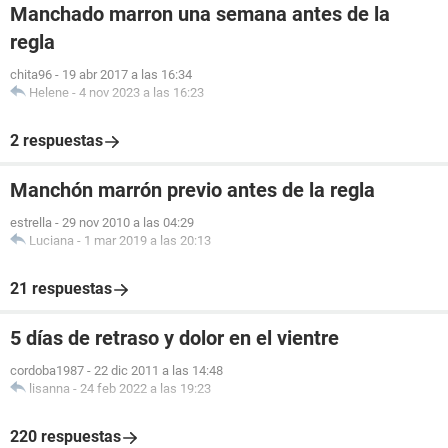
Manchado marron una semana antes de la
regla
chita96
-
19 abr 2017 a las 16:34
Helene
-
4 nov 2023 a las 16:23
2 respuestas
Manchón marrón previo antes de la regla
estrella
-
29 nov 2010 a las 04:29
Luciana
-
1 mar 2019 a las 20:13
21 respuestas
5 días de retraso y dolor en el vientre
cordoba1987
-
22 dic 2011 a las 14:48
lisanna
-
24 feb 2022 a las 19:23
220 respuestas