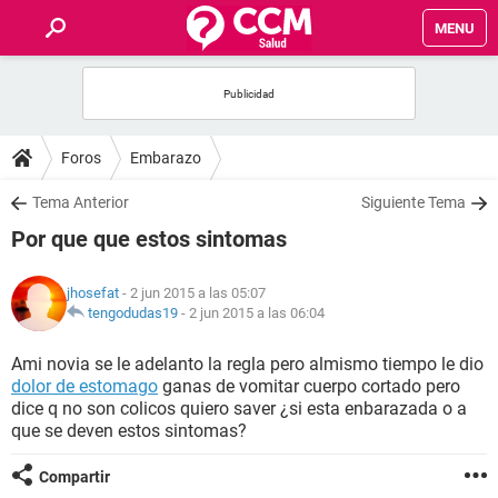
MENU
INICIO
FOROS
Foros
Embarazo
SALUD
Tema Anterior
Siguiente Tema
Por que que estos sintomas
FAMILIA
jhosefat
- 2 jun 2015 a las 05:07
NUTRICIÓN
tengodudas19
-
2 jun 2015 a las 06:04
Ami novia se le adelanto la regla pero almismo tiempo le dio
BIENESTAR
dolor de estomago
ganas de vomitar cuerpo cortado pero
dice q no son colicos quiero saver ¿si esta enbarazada o a
SEXUALIDAD
que se deven estos sintomas?
Compartir
GLOSARIO