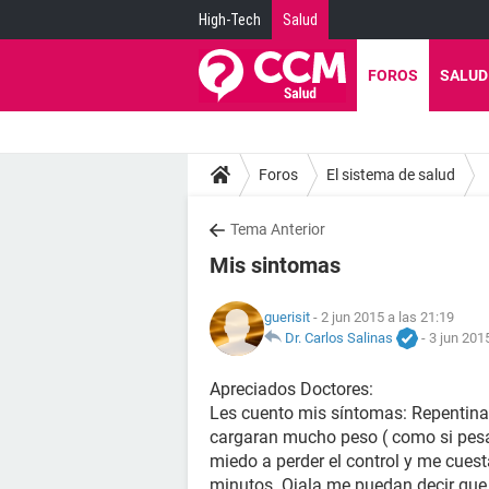
High-Tech
Salud
FOROS
SALUD
Foros
El sistema de salud
Tema Anterior
Mis sintomas
guerisit
- 2 jun 2015 a las 21:19
Dr. Carlos Salinas
-
3 jun 201
Apreciados Doctores:
Les cuento mis síntomas: Repentina
cargaran mucho peso ( como si pes
miedo a perder el control y me cues
minutos. Ojala me puedan decir que