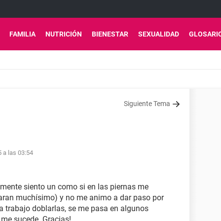
FAMILIA
NUTRICIÓN
BIENESTAR
SEXUALIDAD
GLOSARI
Siguiente Tema
5 a las 03:54
mente siento un como si en las piernas me
aran muchísimo) y no me animo a dar paso por
ta trabajo doblarlas, se me pasa en algunos
 me sucede. Gracias!