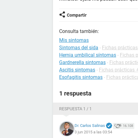
Compartir
Consulta también:
Mis sintomas
Sintomas del sida
-
Fichas prácticas
Hernia umbilical síntomas
-
Fichas p
Gardnerella sintomas
-
Fichas prácti
Ascitis sintomas
-
Fichas prácticas -
Esofagitis sintomas
-
Fichas práctic
1 respuesta
RESPUESTA 1 / 1
Dr. Carlos Salinas
16.108
3 jun 2015 a las 03:54