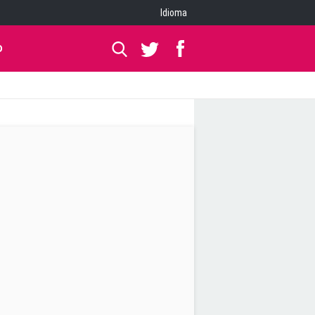
Idioma
O