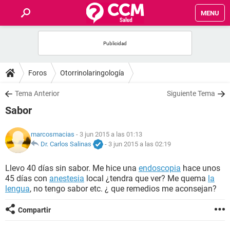
MENU
INICIO
FOROS
Foros
Otorrinolaringología
SALUD
Tema Anterior
Siguiente Tema
Sabor
FAMILIA
marcosmacias
- 3 jun 2015 a las 01:13
NUTRICIÓN
Dr. Carlos Salinas
-
3 jun 2015 a las 02:19
Llevo 40 días sin sabor. Me hice una
endoscopia
hace unos
BIENESTAR
45 días con
anestesia
local ¿tendra que ver? Me quema
la
lengua
, no tengo sabor etc. ¿ que remedios me aconsejan?
SEXUALIDAD
Compartir
GLOSARIO