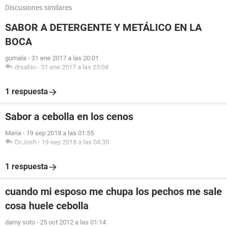
Discusiones similares
SABOR A DETERGENTE Y METÁLICO EN LA
BOCA
gumala
-
31 ene 2017 a las 20:01
drsabio
-
31 ene 2017 a las 23:04
1 respuesta
Sabor a cebolla en los cenos
Maria
-
19 sep 2018 a las 01:55
Dr.Josh
-
19 sep 2018 a las 04:30
1 respuesta
cuando mi esposo me chupa los pechos me sale
cosa huele cebolla
damy soto
-
25 oct 2012 a las 01:14