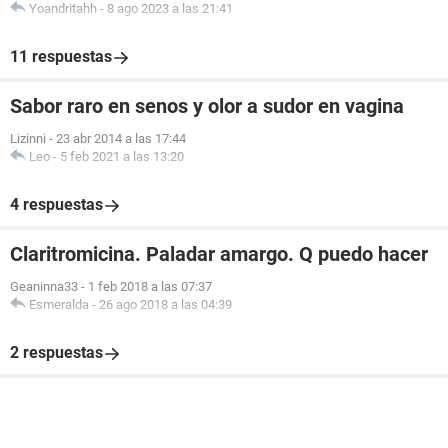
Yoandritahh
-
8 ago 2023 a las 21:41
11 respuestas
Sabor raro en senos y olor a sudor en vagina
Lizinni
-
23 abr 2014 a las 17:44
Leo
-
5 feb 2021 a las 13:20
4 respuestas
Claritromicina. Paladar amargo. Q puedo hacer
Geaninna33
-
1 feb 2018 a las 07:37
Esmeralda
-
26 ago 2018 a las 04:39
2 respuestas