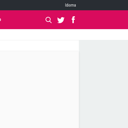
Idioma
O