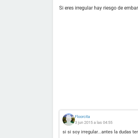
Si eres irregular hay riesgo de emba
Floorcita
3 jun 2015 a las 04:55
si si soy irregular...antes la dudas t