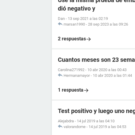
Use la misma prueba de emba
dió negativo y
Dan
-
13 sep 2021 a las 02:19
marsan1990
-
28 sep 2023 a las 09:26
2 respuestas
Cuantos meses son 23 sema
Carolina271992
-
10 abr 2020 a las 00:43
Hermanamayor
-
10 abr 2020 a las 01:44
1 respuesta
Test positivo y luego uno ne
Alejabdra
-
14 jul 2019 a las 04:10
valorandome
-
14 jul 2019 a las 04:53