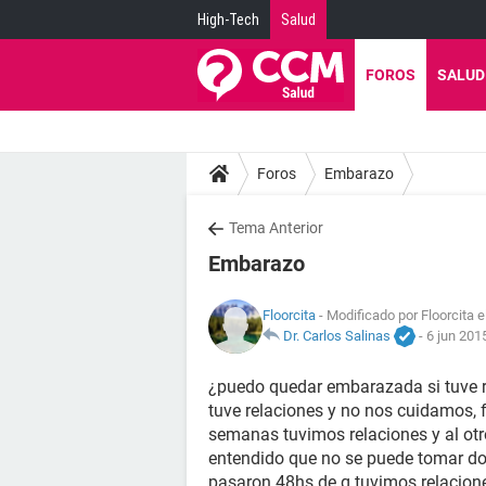
High-Tech
Salud
FOROS
SALUD
Foros
Embarazo
Tema Anterior
Embarazo
Floorcita
- Modificado por Floorcita 
Dr. Carlos Salinas
-
6 jun 201
¿puedo quedar embarazada si tuve r
tuve relaciones y no nos cuidamos,
semanas tuvimos relaciones y al otro
entendido que no se puede tomar dos
pasaron 48hs de q tuvimos relacione