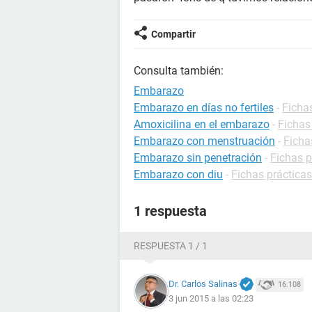
Compartir
Consulta también:
Embarazo
Embarazo en días no fertiles
-
Ficha
Amoxicilina en el embarazo
-
Fichas
Embarazo con menstruación
-
Ficha
Embarazo sin penetración
-
Fichas 
Embarazo con diu
-
Fichas práctica
1 respuesta
RESPUESTA 1 / 1
Dr. Carlos Salinas
16.108
3 jun 2015 a las 02:23