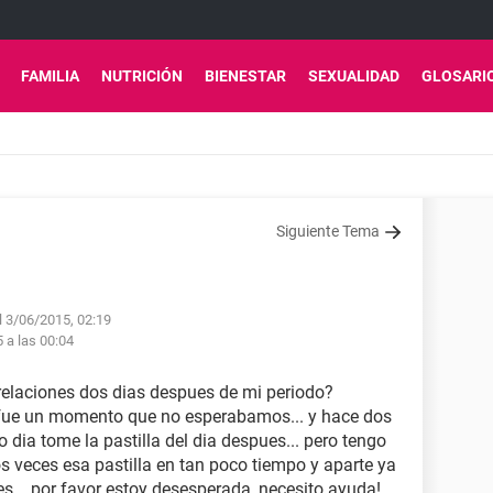
FAMILIA
NUTRICIÓN
BIENESTAR
SEXUALIDAD
GLOSARI
Siguiente Tema
el 3/06/2015, 02:19
5 a las 00:04
elaciones dos dias despues de mi periodo?
 fue un momento que no esperabamos... y hace dos
 dia tome la pastilla del dia despues... pero tengo
 veces esa pastilla en tan poco tiempo y aparte ya
s... por favor estoy desesperada, necesito ayuda!