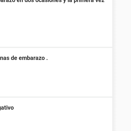
razo en dos ocasiones y la primera vez
nas de embarazo .
gativo