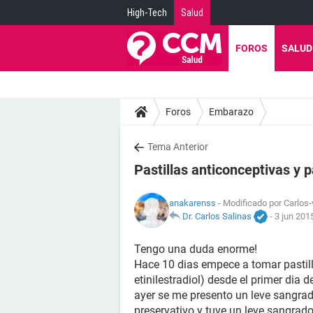
High-Tech
Salud
FOROS
SALUD
Foros
Embarazo
Tema Anterior
Pastillas anticonceptivas y pa
anakarenss
- Modificado por Carlos-
Dr. Carlos Salinas
-
3 jun 201
Tengo una duda enorme!
Hace 10 dias empece a tomar pastil
etinilestradiol) desde el primer dia
ayer se me presento un leve sangrado
preservativo y tuve un leve sangrado