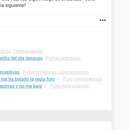
ia siguiente?
cticas -Contracepción
tilla del dia despues
-
Fichas prácticas -
onceptivas
-
Fichas prácticas -Contracepción
 me ha bajado la regla foro
✓
-
Foro contracepción
ceptivas y no me baja
✓
-
Foro contracepción