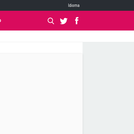
Idioma
O