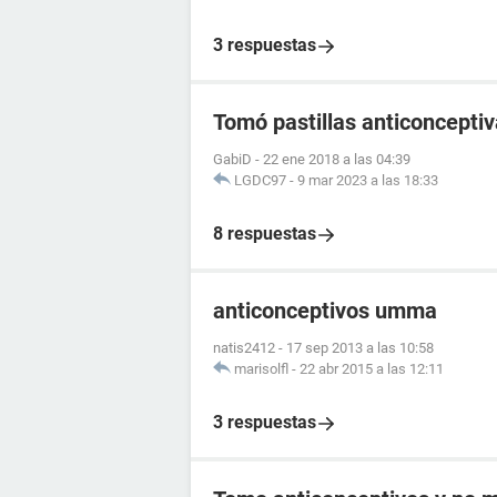
3 respuestas
Tomó pastillas anticoncept
GabiD
-
22 ene 2018 a las 04:39
LGDC97
-
9 mar 2023 a las 18:33
8 respuestas
anticonceptivos umma
natis2412
-
17 sep 2013 a las 10:58
marisolfl
-
22 abr 2015 a las 12:11
3 respuestas