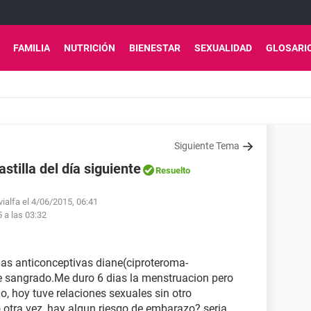
FAMILIA
NUTRICIÓN
BIENESTAR
SEXUALIDAD
GLOSARI
Siguiente Tema
stilla del día siguiente
Resuelto
vialfa el 4/06/2015, 06:41
5 a las 03:32
las anticonceptivas diane(ciproteroma-
 de sangrado.Me duro 6 dias la menstruacion pero
, hoy tuve relaciones sexuales sin otro
 otra vez, hay algun riesgo de embarazo? seria