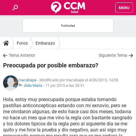
MENU
INICIO
FOROS
Foros
Embarazo
SALUD
Tema Anterior
Siguiente Tema
Preocupada por posible embarazo?
FAMILIA
macabape
- Modificado por macabape el 4/06/2015, 14:59
NUTRICIÓN
Aída María
-
11 jun 2015 a las 20:31
Hola, estoy muy preocupada porque estaba tomando
BIENESTAR
pastillas anticoncepticas estando con mi exnovio, pero se
me olvidaron algunas, de esto hace casi dos meses, todavia
SEXUALIDAD
no hace un mes que me vino la regla con bastante sangrado
y los dolores tipicos de la regla pero al siguiente dia se me
quito y me hice la prueba y dio negativo, aun asi sigo muy
GLOSARIO
preocupada porque me resulta raro que se me cortara la