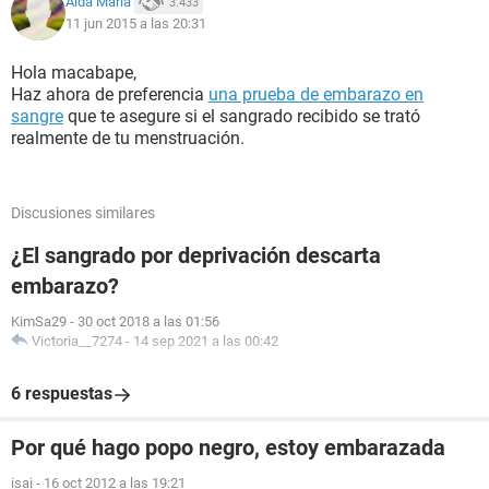
Aída María
3.433
11 jun 2015 a las 20:31
Hola macabape,
Haz ahora de preferencia
una prueba de embarazo en
sangre
que te asegure si el sangrado recibido se trató
realmente de tu menstruación.
Discusiones similares
¿El sangrado por deprivación descarta
embarazo?
KimSa29
-
30 oct 2018 a las 01:56
Victoria__7274
-
14 sep 2021 a las 00:42
6 respuestas
Por qué hago popo negro, estoy embarazada
isai
-
16 oct 2012 a las 19:21