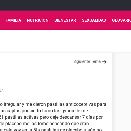
FAMILIA
NUTRICIÓN
BIENESTAR
SEXUALIDAD
GLOSARI
Siguiente Tema
:48
 irregular y me dieron pastillas anticoceptivas para
las cajitas por cierto tomo las gynorelle me
1 pastillas activas pero deje descansar 7 días por
s de placebo me las tome pensando que eran
va caja voy en la 5ta pastillas de placebo u aún no