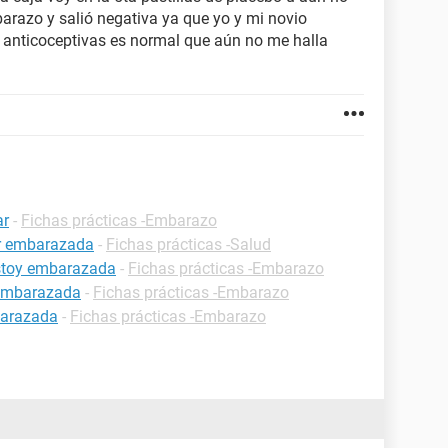
razo y salió negativa ya que yo y mi novio
 anticoceptivas es normal que aún no me halla
ar
-
Fichas prácticas -Embarazo
ar embarazada
-
Fichas prácticas -Salud
estoy embarazada
-
Fichas prácticas -Embarazo
 embarazada
-
Fichas prácticas -Embarazo
barazada
-
Fichas prácticas -Embarazo