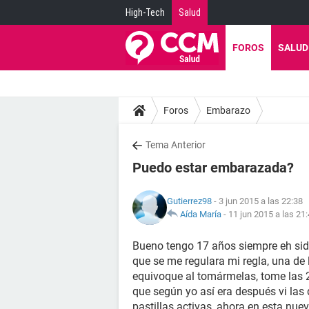
High-Tech
Salud
FOROS
SALUD
Foros
Embarazo
Tema Anterior
Puedo estar embarazada?
Gutierrez98
- 3 jun 2015 a las 22:38
Aída María
-
11 jun 2015 a las 21
Bueno tengo 17 años siempre eh sido
que se me regulara mi regla, una de 
equivoque al tomármelas, tome las 2
que según yo así era después vi la
pastillas activas, ahora en esta nue