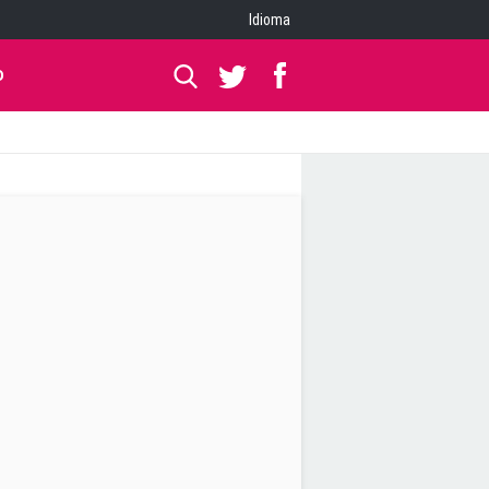
Idioma
O