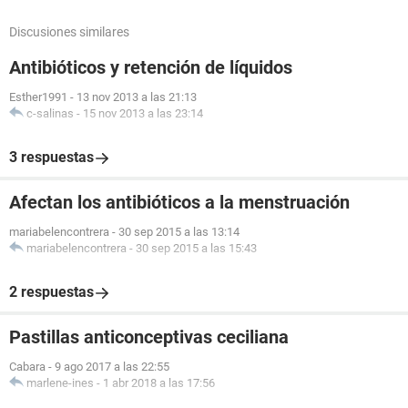
Discusiones similares
Antibióticos y retención de líquidos
Esther1991
-
13 nov 2013 a las 21:13
c-salinas
-
15 nov 2013 a las 23:14
3 respuestas
Afectan los antibióticos a la menstruación
mariabelencontrera
-
30 sep 2015 a las 13:14
mariabelencontrera
-
30 sep 2015 a las 15:43
2 respuestas
Pastillas anticonceptivas ceciliana
Cabara
-
9 ago 2017 a las 22:55
marlene-ines
-
1 abr 2018 a las 17:56