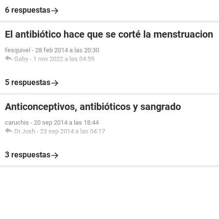
6 respuestas
El antibiótico hace que se corté la menstruacion
fesquivel
-
28 feb 2014 a las 20:30
Gaby
-
1 nov 2022 a las 04:59
5 respuestas
Anticonceptivos, antibióticos y sangrado
caruchis
-
20 sep 2014 a las 18:44
Dr.Josh
-
23 sep 2014 a las 04:17
3 respuestas