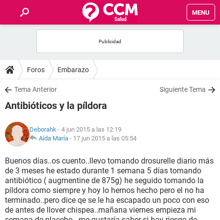
MENU
INICIO
FOROS
Foros
Embarazo
SALUD
Tema Anterior
Siguiente Tema
Antibióticos y la píldora
FAMILIA
Deborahk
- 4 jun 2015 a las 12:19
NUTRICIÓN
Aída María
-
17 jun 2015 a las 05:54
Buenos días..os cuento..llevo tomando drosurelle diario más
BIENESTAR
de 3 meses he estado durante 1 semana 5 días tomando
antibiótico ( augmentine de 875g) he seguido tomando la
SEXUALIDAD
píldora como siempre y hoy lo hemos hecho pero el no ha
terminado..pero dice qe se le ha escapado un poco con eso
de antes de llover chispea..mañana viernes empieza mi
GLOSARIO
semana de placebo...me gustaría saber si hay riesgo de