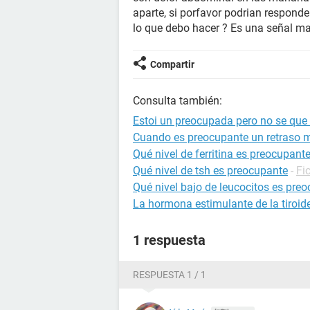
aparte, si porfavor podrian respond
lo que debo hacer ? Es una señal m
Compartir
Consulta también:
Estoi un preocupada pero no se que
Cuando es preocupante un retraso 
Qué nivel de ferritina es preocupant
Qué nivel de tsh es preocupante
-
Fi
Qué nivel bajo de leucocitos es pre
La hormona estimulante de la tiroid
1 respuesta
RESPUESTA 1 / 1