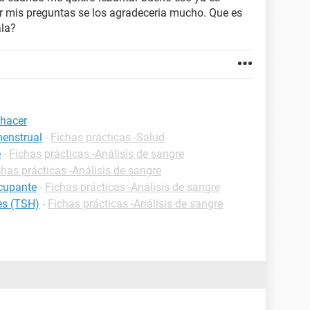
er mis preguntas se los agradeceria mucho. Que es
ala?
 hacer
menstrual
-
Fichas prácticas -Salud
e
-
Fichas prácticas -Análisis de sangre
chas prácticas -Análisis de sangre
ocupante
-
Fichas prácticas -Análisis de sangre
es (TSH)
-
Fichas prácticas -Análisis de sangre