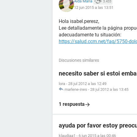
Aída María
3.433
12 jun 2015 a las 13:51
Hola isabel.peresz,
Lee detalladamente la página propu
adecuadamente tu situación:
https://salud.ccm.net/faq/5750-dol
Discusiones similares
necesito saber si estoi emb
lora
-
28 jul 2012 a las 12:49
marlene-ines
-
28 jul 2012 a las 13:45
1 respuesta
ayuda por favor estoy preoc
klaudiaa1
-
6 jun 2015 a las 00:46