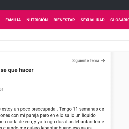
FAMILIA
NUTRICIÓN
BIENESTAR
SEXUALIDAD
GLOSARI
Siguiente Tema
 se que hacer
2
:51
e estoy un poco preocupada . Tengo 11 semanas de
ones con mi pareja pero en ello salio un liquido
r o nada de eso, y ya tengo dos dias lebantandome
s cuando me quiero lebantar bueno eso ya es