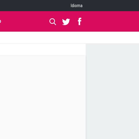
Idioma
O