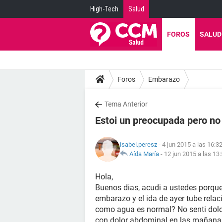
High-Tech
Salud
FOROS
SALUD
Foros
Embarazo
Tema Anterior
Estoi un preocupada pero no
isabel.peresz
- 4 jun 2015 a las 16:3
Aída María
-
12 jun 2015 a las 13
Hola,
Buenos dias, acudi a ustedes porqu
embarazo y el ida de ayer tube relaci
como agua es normal? No senti dolo
con dolor abdominal en las mañana