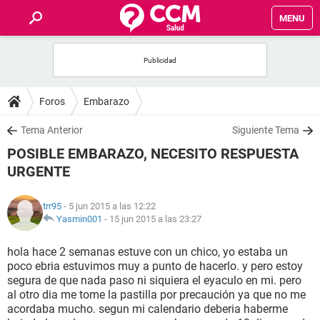
MENU
INICIO
FOROS
Foros
Embarazo
SALUD
Tema Anterior
Siguiente Tema
POSIBLE EMBARAZO, NECESITO RESPUESTA
FAMILIA
URGENTE
NUTRICIÓN
trr95
- 5 jun 2015 a las 12:22
Yasmin001
-
15 jun 2015 a las 23:27
BIENESTAR
hola hace 2 semanas estuve con un chico, yo estaba un
poco ebria estuvimos muy a punto de hacerlo. y pero estoy
SEXUALIDAD
segura de que nada paso ni siquiera el eyaculo en mi. pero
al otro dia me tome la pastilla por precaución ya que no me
acordaba mucho. segun mi calendario deberia haberme
GLOSARIO