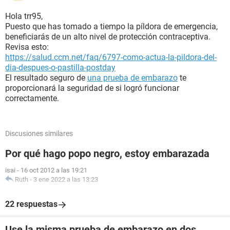
Hola trr95,
Puesto que has tomado a tiempo la píldora de emergencia,
beneficiarás de un alto nivel de protección contraceptiva.
Revisa esto:
https://salud.ccm.net/faq/6797-como-actua-la-pildora-del-
dia-despues-o-pastilla-postday
El resultado seguro de
una prueba de embarazo
te
proporcionará la seguridad de si logró funcionar
correctamente.
Discusiones similares
Por qué hago popo negro, estoy embarazada
isai
-
16 oct 2012 a las 19:21
Ruth
-
3 ene 2022 a las 13:23
22 respuestas
Use la misma prueba de embarazo en dos