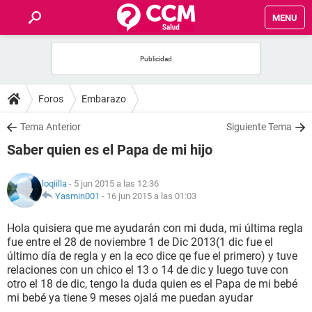
MENU
INICIO
FOROS
Foros
Embarazo
SALUD
Tema Anterior
Siguiente Tema
Saber quien es el Papa de mi hijo
FAMILIA
loqiilla
- 5 jun 2015 a las 12:36
NUTRICIÓN
Yasmin001
-
16 jun 2015 a las 01:03
Hola quisiera que me ayudarán con mi duda, mi última regla
BIENESTAR
fue entre el 28 de noviembre 1 de Dic 2013(1 dic fue el
último día de regla y en la eco dice qe fue el primero) y tuve
SEXUALIDAD
relaciones con un chico el 13 o 14 de dic y luego tuve con
otro el 18 de dic, tengo la duda quien es el Papa de mi bebé
mi bebé ya tiene 9 meses ojalá me puedan ayudar
GLOSARIO