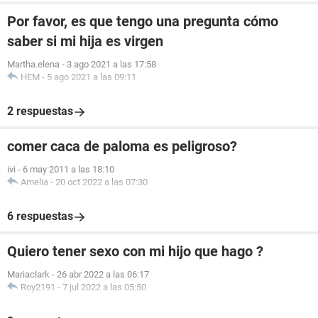
Por favor, es que tengo una pregunta cómo
saber si mi hija es virgen
Martha.elena
-
3 ago 2021 a las 17:58
HEM
-
5 ago 2021 a las 09:11
2 respuestas
comer caca de paloma es peligroso?
ivi
-
6 may 2011 a las 18:10
Amelia
-
20 oct 2022 a las 07:30
6 respuestas
Quiero tener sexo con mi hijo que hago ?
Mariaclark
-
26 abr 2022 a las 06:17
Roy2191
-
7 jul 2022 a las 05:50