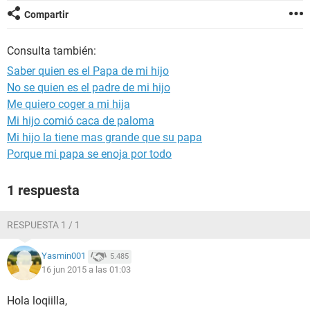
Compartir
Consulta también:
Saber quien es el Papa de mi hijo
No se quien es el padre de mi hijo
Me quiero coger a mi hija
Mi hijo comió caca de paloma
Mi hijo la tiene mas grande que su papa
Porque mi papa se enoja por todo
1 respuesta
RESPUESTA 1 / 1
Yasmin001
5.485
16 jun 2015 a las 01:03
Hola loqiilla,