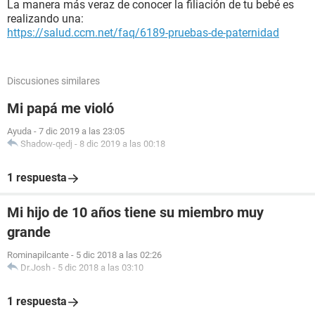
La manera más veraz de conocer la filiación de tu bebé es
realizando una:
https://salud.ccm.net/faq/6189-pruebas-de-paternidad
Discusiones similares
Mi papá me violó
Ayuda
-
7 dic 2019 a las 23:05
Shadow-qedj
-
8 dic 2019 a las 00:18
1 respuesta
Mi hijo de 10 años tiene su miembro muy
grande
Rominapilcante
-
5 dic 2018 a las 02:26
Dr.Josh
-
5 dic 2018 a las 03:10
1 respuesta